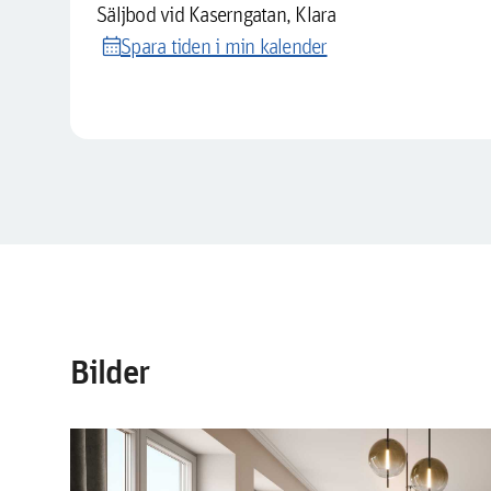
Säljbod vid Kaserngatan, Klara
calendar_month
Spara tiden i min kalender
Bilder