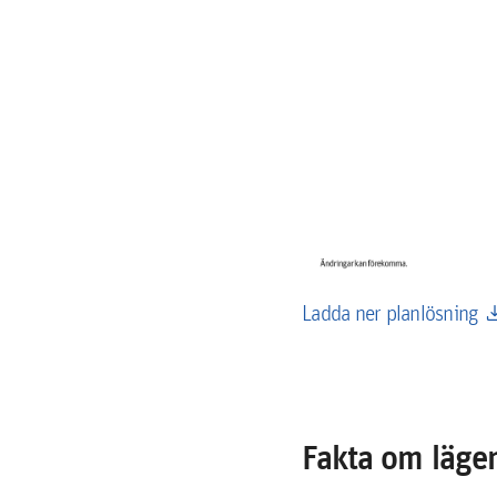
down
Ladda ner planlösning
Fakta om läge