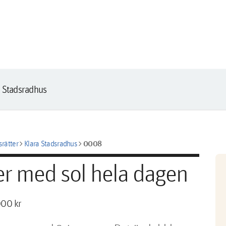
a Stadsradhus
chevron_right
chevron_right
0008
rätter
Klara Stadsradhus
r med sol hela dagen
000 kr