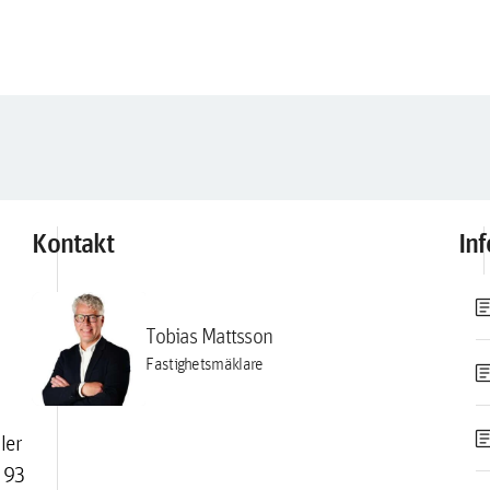
Kontakt
In
artic
Tobias Mattsson
Fastighetsmäklare
artic
artic
ler
 93