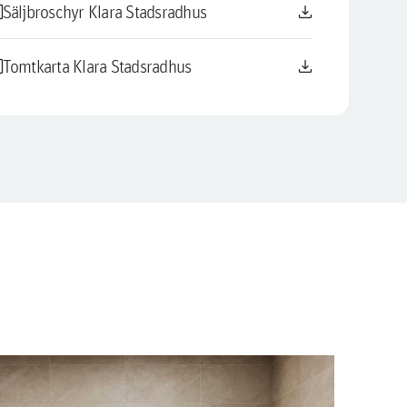
le
download
Säljbroschyr Klara Stadsradhus
le
download
Tomtkarta Klara Stadsradhus