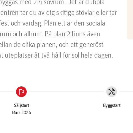
 byggas med 2-4 sovrum. Det är dubbla 
trén tar du av dig skitiga stövlar eller tar 
st och vardag. Plan ett är den sociala 
rum och allrum. På plan 2 finns även 
llan de olika planen, och ett generöst 
teplatser åt två håll för sol hela dagen.
flag
handyman
Säljstart
Byggstart
Mars 2026