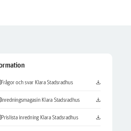
formation
le
download
Frågor och svar Klara Stadsradhus
le
download
Inredningsmagasin Klara Stadsradhus
le
download
Prislista inredning Klara Stadsradhus