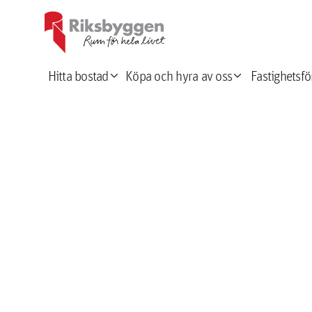
expand_more
expand_more
Hitta bostad
Köpa och hyra av oss
Fastighetsfö