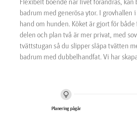
Flexibelt boende när livet förändras, kan
badrum med generösa ytor. I grovhallen i en
hand om hunden. Köket är gjort för både fe
delen och plan två är mer privat, med sov
tvättstugan så du slipper släpa tvätten me
badrum med dubbelhandfat. Vi har skapat u
lightbulb
Planering pågår