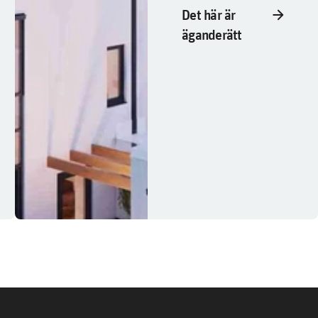
arrow_forward
Det här är
äganderätt