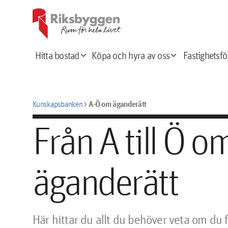
expand_more
expand_more
Hitta bostad
Köpa och hyra av oss
Fastighetsfö
chevron_right
A-Ö om äganderätt
Kunskapsbanken
Från A till Ö o
äganderätt
Här hittar du allt du behöver veta om du 