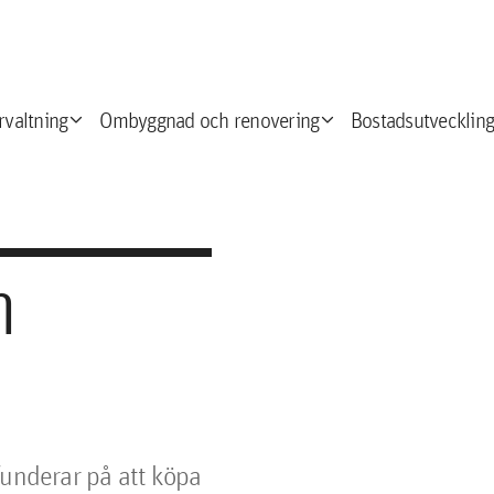
expand_more
expand_more
e
rvaltning
Ombyggnad och renovering
Bostadsutveckling
m
funderar på att köpa