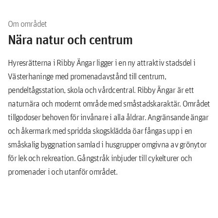
frysskåp och diskmaskin. Badrummen har tvättmaskin och
torktumlare. Förvaringsutrymme finns inne i lägenheterna i
Om området
klädkammare/förråd som ligger i anslutning till entrén samt i
Nära natur och centrum
klädkammare mellan de två sovrummen.
Hyresrätterna i Ribby Ängar ligger i en ny attraktiv stadsdel i
Balkong och uteplats
Västerhaninge med promenadavstånd till centrum,
pendeltågsstation, skola och vårdcentral. Ribby Ängar är ett
Lägenheterna har balkong eller uteplats.
naturnära och modernt område med småstadskaraktär. Området
Parkering
tillgodoser behoven för invånare i alla åldrar. Angränsande ängar
och åkermark med spridda skogsklädda öar fångas upp i en
Det finns 91 parkeringsplatser.
småskalig byggnation samlad i husgrupper omgivna av grönytor
för lek och rekreation. Gångstråk inbjuder till cykelturer och
promenader i och utanför området.