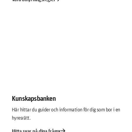
Kunskapsbanken
Här hittar du guider och information för dig som bor i en
hyresrätt.
arrow_forward
Hitta svar på dina frågor