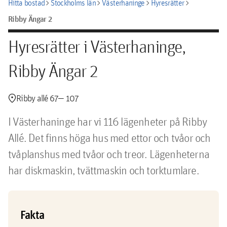
chevron_right
chevron_right
chevron_right
chevron_right
Hitta bostad
Stockholms län
Västerhaninge
Hyresrätter
Ribby Ängar 2
Hyresrätter i Västerhaninge,
Ribby Ängar 2
location_pin
Ribby allé 67— 107
I Västerhaninge har vi 116 lägenheter på Ribby
Allé. Det finns höga hus med ettor och tvåor och
tvåplanshus med tvåor och treor. Lägenheterna
har diskmaskin, tvättmaskin och torktumlare.
Fakta