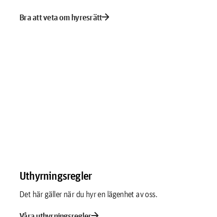
arrow_forward
Bra att veta om hyresrätt
Uthyrningsregler
Det här gäller när du hyr en lägenhet av oss.
arrow_forward
Våra uthyrningsregler