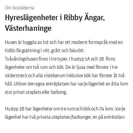
Om bostäderna
Hyreslägenheter i Ribby Ängar,
Västerhaninge
Husen är byggda av trä och har ett modernt formspråk med en
tidlös färgsättning i vitt, grått och falurött.
Tvåvåningshusen finns i tre typer. I hustyp 1A och 1B finns
lägenheter om två rum och kök. De är ljusa med fönster i tre
väderstreck och alla vistelserum inklusive kök har fönster åt två
håll. Utöver den egna entréplatsen har varje lägenhet en åtta kvm
stor privat uteplats eller balkong.
Hustyp 1B har lägenheter om tre rum och kök och 74 kvm. Varje
lägenhet har två privata uteplatser/balkonger, en på entrésidan
som är nio kvm stor och en på baksidan som är åtta kvm.