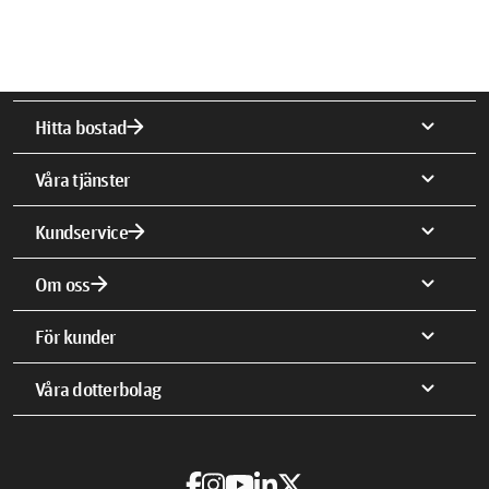
arrow_forward
expand_more
Hitta bostad
expand_more
Våra tjänster
arrow_forward
expand_more
Kundservice
arrow_forward
expand_more
Om oss
expand_more
För kunder
expand_more
Våra dotterbolag