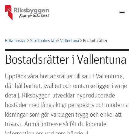
menu
chevron_right
chevron_right
chevron_right
Bostadsrätter
Hitta bostad
Stockholms län
Vallentuna
Bostadsrätter i Vallentuna
Upptäck våra bostadsrätter till salu i Vallentuna,
där hållbarhet, kvalitet och omtanke ligger i varje
detalj. Riksbyggen utvecklar nyproducerade
bostäder med långsiktigt perspektiv och moderna
lösningar som gör vardagen trygg och enkel att
trivas i. Anmäl intresse så får du löpande
information om vad som händer i