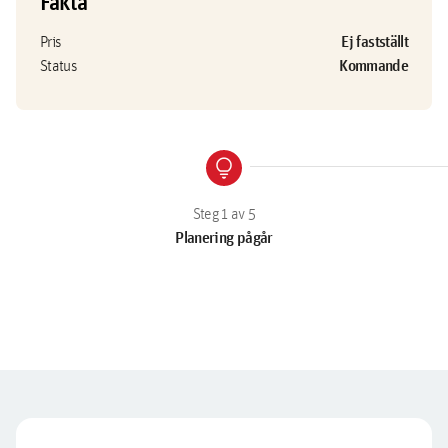
Fakta
Ej fastställt
Pris
Kommande
Status
lightbulb
Planering pågår