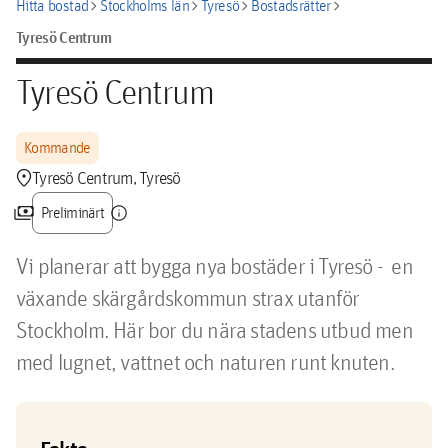
chevron_right
chevron_right
chevron_right
chevron_right
Hitta bostad
Stockholms län
Tyresö
Bostadsrätter
Tyresö Centrum
Tyresö Centrum
Kommande
location_pin
Tyresö Centrum, Tyresö
payments
info
Preliminärt
Vi planerar att bygga nya bostäder i Tyresö -  en 
växande skärgårdskommun strax utanför 
Stockholm. Här bor du nära stadens utbud men 
med lugnet, vattnet och naturen runt knuten.