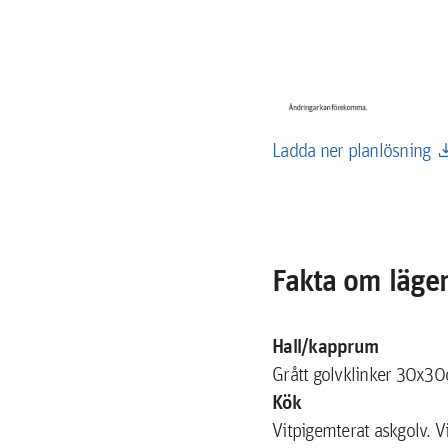
down
Ladda ner planlösning
Fakta om läge
Hall/kapprum
Grått golvklinker 30x30
Kök
Vitpigemterat askgolv. V