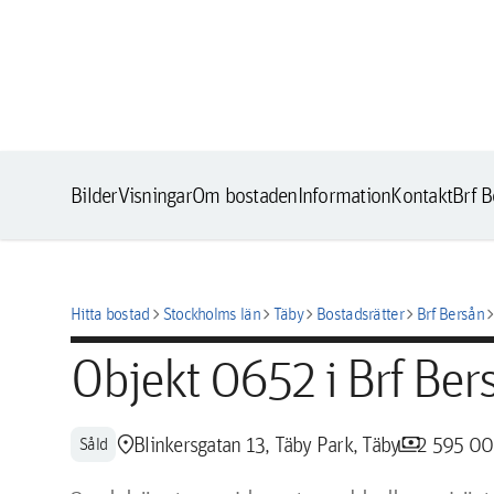
Bilder
Visningar
Om bostaden
Information
Kontakt
Brf B
chevron_right
chevron_right
chevron_right
chevron_right
chevron_
Hitta bostad
Stockholms län
Täby
Bostadsrätter
Brf Bersån
Objekt 0652 i Brf Ber
location_pin
payments
Blinkersgatan 13, Täby Park, Täby
2 595 00
Såld