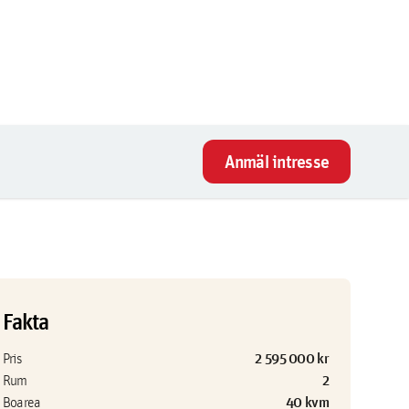
Anmäl intresse
Fakta
2 595 000 kr
Pris
2
Rum
40 kvm
Boarea