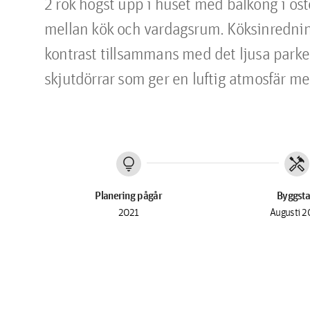
2 rok högst upp i huset med balkong i ös
mellan kök och vardagsrum. Köksinredning 
kontrast tillsammans med det ljusa parke
skjutdörrar som ger en luftig atmosfär 
lightbulb
handyman
Planering pågår
Byggsta
2021
Augusti 