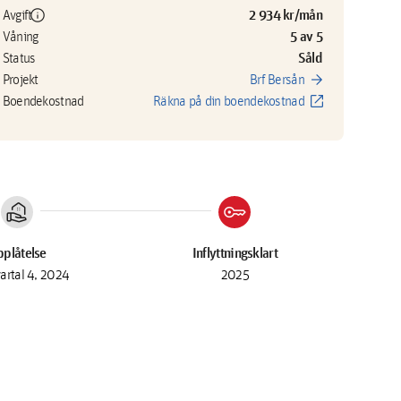
info
2 934 kr/mån
Avgift
5 av 5
Våning
Såld
Status
arrow_forward
Projekt
Brf Bersån
open_in_new
Boendekostnad
Räkna på din boendekostnad
real_estate_agent
key
plåtelse
Inflyttningsklart
vartal 4, 2024
2025