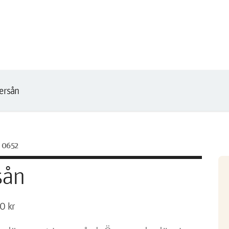
ersån
right
0652
sån
0 kr