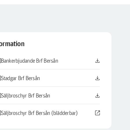
formation
le
download
Bankerbjudande Brf Bersån
le
download
Stadgar Brf Bersån
le
download
Säljbroschyr Brf Bersån
le
open_in_new
Säljbroschyr Brf Bersån (blädderbar)