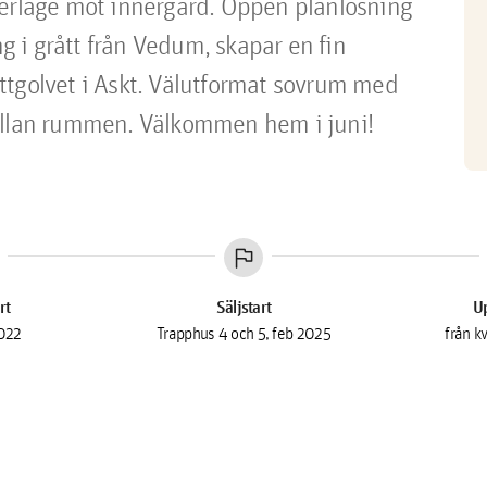
terläge mot innergård. Öppen planlösning 
i grått från Vedum, skapar en fin 
ttgolvet i Askt. Välutformat sovrum med 
mellan rummen. Välkommen hem i juni!
flag
rt
Säljstart
Up
2022
Trapphus 4 och 5, feb 2025
från k