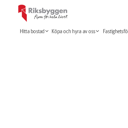
expand_more
expand_more
Hitta bostad
Köpa och hyra av oss
Fastighetsfö