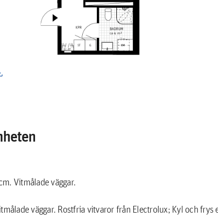
load
nheten
cm. Vitmålade väggar.
itmålade väggar. Rostfria vitvaror från Electrolux; Kyl och frys