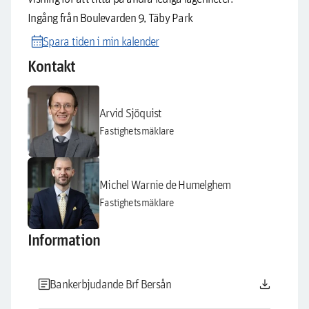
Ingång från Boulevarden 9, Täby Park
calendar_month
Spara tiden i min kalender
Kontakt
Arvid Sjöquist
Fastighetsmäklare
Michel Warnie de Humelghem
Fastighetsmäklare
Information
article
download
Bankerbjudande Brf Bersån