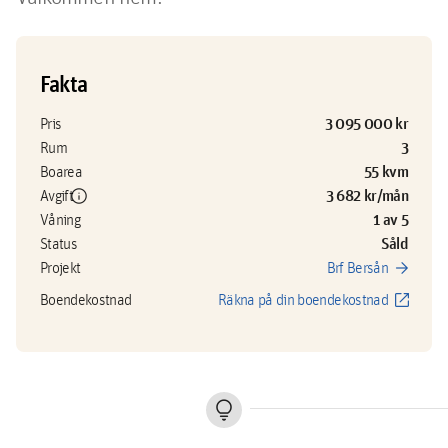
Fakta
3 095 000 kr
Pris
3
Rum
55 kvm
Boarea
info
3 682 kr/mån
Avgift
1 av 5
Våning
Såld
Status
arrow_forward
Projekt
Brf Bersån
open_in_new
Boendekostnad
Räkna på din boendekostnad
lightbulb