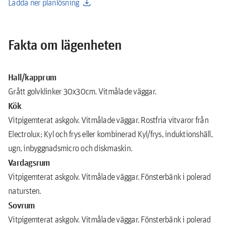
download
Ladda ner planlösning
Fakta om lägenheten
Hall/kapprum
Grått golvklinker 30x30cm. Vitmålade väggar.
Kök
Vitpigemterat askgolv. Vitmålade väggar. Rostfria vitvaror från
Electrolux; Kyl och frys eller kombinerad Kyl/frys, induktionshäll,
ugn, inbyggnadsmicro och diskmaskin.
Vardagsrum
Vitpigemterat askgolv. Vitmålade väggar. Fönsterbänk i polerad
natursten.
Sovrum
Vitpigemterat askgolv. Vitmålade väggar. Fönsterbänk i polerad