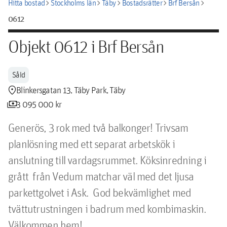
chevron_right
chevron_right
chevron_right
chevron_right
chevron_right
Hitta bostad
Stockholms län
Täby
Bostadsrätter
Brf Bersån
0612
Objekt 0612 i Brf Bersån
Såld
location_pin
Blinkersgatan 13, Täby Park, Täby
payments
3 095 000 kr
Generös, 3 rok med två balkonger! Trivsam 
planlösning med ett separat arbetskök i 
anslutning till vardagsrummet. Köksinredning i 
grått  från Vedum matchar väl med det ljusa 
parkettgolvet i Ask.  God bekvämlighet med  
tvättutrustningen i badrum med kombimaskin. 
Välkommen hem!