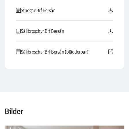
article
download
Stadgar Brf Bersån
article
download
Säljbroschyr Brf Bersån
article
open_in_new
Säljbroschyr Brf Bersån (blädderbar)
Bilder