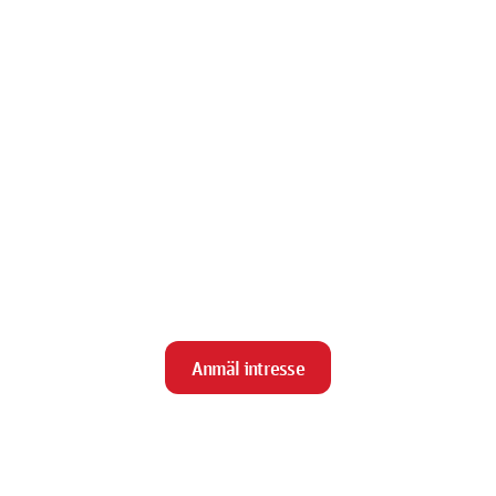
Anmäl intresse
close
Stäng