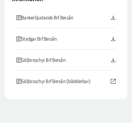
article
download
Bankerbjudande Brf Bersån
article
download
Stadgar Brf Bersån
article
download
Säljbroschyr Brf Bersån
article
open_in_new
Säljbroschyr Brf Bersån (blädderbar)