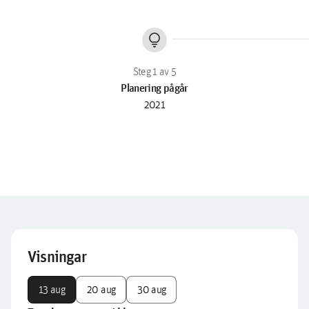
lightbulb
Planering pågår
2021
Visningar
13 aug
20 aug
30 aug