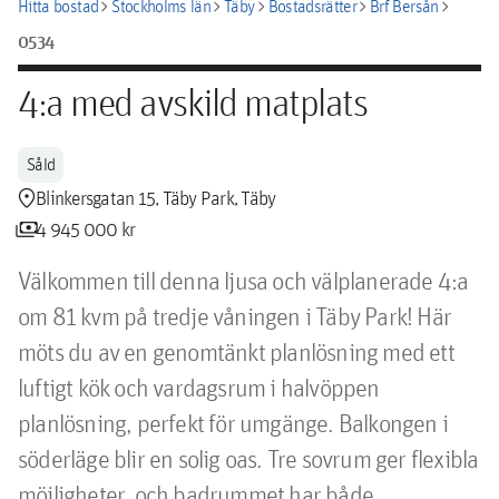
chevron_right
chevron_right
chevron_right
chevron_right
chevron_right
Hitta bostad
Stockholms län
Täby
Bostadsrätter
Brf Bersån
0534
4:a med avskild matplats
Såld
location_pin
Blinkersgatan 15, Täby Park, Täby
payments
4 945 000 kr
Välkommen till denna ljusa och välplanerade 4:a 
om 81 kvm på tredje våningen i Täby Park! Här 
möts du av en genomtänkt planlösning med ett 
luftigt kök och vardagsrum i halvöppen 
planlösning, perfekt för umgänge. Balkongen i 
söderläge blir en solig oas. Tre sovrum ger flexibla 
möjligheter, och badrummet har både 