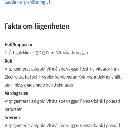
download
Ladda ner planlösning
Fakta om lägenheten
Hall/kapprum
Grått golvklinker 30x30cm. Vitmålade väggar.
Kök
Vitpigemterat askgolv. Vitmålade väggar. Rostfria vitvaror från
Electrolux; Kyl och frys eller kombinerad Kyl/frys, induktionshäll,
ugn, inbyggnadsmicro och diskmaskin.
Vardagsrum
Vitpigemterat askgolv. Vitmålade väggar. Fönsterbänk i polerad
natursten.
Sovrum
Vitpigemterat askgolv. Vitmålade väggar. Fönsterbänk i polerad