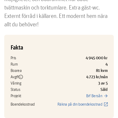
tvättmaskin och torktumlare. Extra gäst-wc. 
Externt förråd i källaren. Ett modernt hem nära 
allt du behöver!
Fakta
4 945 000 kr
Pris
4
Rum
81 kvm
Boarea
info
4 723 kr/mån
Avgift
3 av 5
Våning
Såld
Status
arrow_forward
Projekt
Brf Bersån
open_in_new
Boendekostnad
Räkna på din boendekostnad