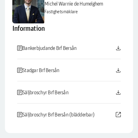
Michel Warnie de Humelghem
Fastighetsmäklare
Information
article
download
Bankerbjudande Brf Bersån
article
download
Stadgar Brf Bersån
article
download
Säljbroschyr Brf Bersån
article
open_in_new
Säljbroschyr Brf Bersån (blädderbar)