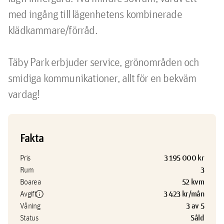
med ingång till lägenhetens kombinerade 
klädkammare/förråd. 

Täby Park erbjuder service, grönområden och 
smidiga kommunikationer, allt för en bekväm 
vardag!
Fakta
3 195 000 kr
Pris
3
Rum
52 kvm
Boarea
info
3 423 kr/mån
Avgift
3 av 5
Våning
Såld
Status