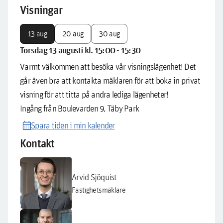
Visningar
13 aug
20 aug
30 aug
Torsdag 13 augusti kl. 15:00 - 15:30
Varmt välkommen att besöka vår visningslägenhet! Det
går även bra att kontakta mäklaren för att boka in privat
visning för att titta på andra lediga lägenheter!
Ingång från Boulevarden 9, Täby Park
calendar_month
Spara tiden i min kalender
Kontakt
Arvid Sjöquist
Fastighetsmäklare