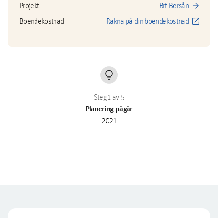
arrow_forward
Projekt
Brf Bersån
open_in_new
Boendekostnad
Räkna på din boendekostnad
lightbulb
Planering pågår
2021