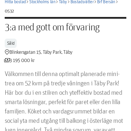
chevron_right
chevron_right
chevron_right
chevron_right
chevron_right
Hitta bostad
Stockholms län
Täby
Bostadsrätter
Brf Bersån
0532
3:a med gott om förvaring
Såld
location_pin
Blinkersgatan 15, Täby Park, Täby
payments
3 195 000 kr
Välkommen till denna optimalt planerade mini-
trea om 52 kvm på tredje våningen i Täby Park! 
Här bor du i en stilren och yteffektiv bostad med 
smarta lösningar, perfekt för paret eller den lilla 
familjen. Köket och vardagsrummet bildar en 
social yta med utgång till balkong i österläge mot 
lugn innergård. Två mindre sovrum, varav ett 