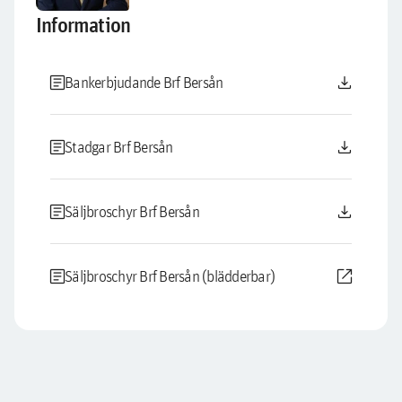
Information
article
download
Bankerbjudande Brf Bersån
article
download
Stadgar Brf Bersån
article
download
Säljbroschyr Brf Bersån
article
open_in_new
Säljbroschyr Brf Bersån (blädderbar)