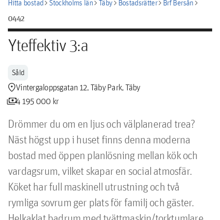
chevron_right
chevron_right
chevron_right
chevron_right
chevron_right
Hitta bostad
Stockholms län
Täby
Bostadsrätter
Brf Bersån
0442
Yteffektiv 3:a
Såld
location_pin
Vintergaloppsgatan 12, Täby Park, Täby
payments
4 195 000 kr
Drömmer du om en ljus och välplanerad trea? 
Näst högst upp i huset finns denna moderna 
bostad med öppen planlösning mellan kök och 
vardagsrum, vilket skapar en social atmosfär. 
Köket har full maskinell utrustning och två 
rymliga sovrum ger plats för familj och gäster. 
Helkaklat badrum med tvättmaskin/torktumlare. 