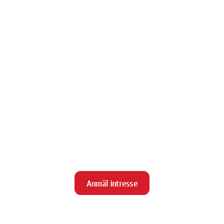
Anmäl intresse
close
Stäng