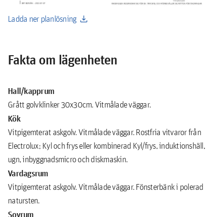
download
Ladda ner planlösning
Fakta om lägenheten
Hall/kapprum
Grått golvklinker 30x30cm. Vitmålade väggar.
Kök
Vitpigemterat askgolv. Vitmålade väggar. Rostfria vitvaror från
Electrolux; Kyl och frys eller kombinerad Kyl/frys, induktionshäll,
ugn, inbyggnadsmicro och diskmaskin.
Vardagsrum
Vitpigemterat askgolv. Vitmålade väggar. Fönsterbänk i polerad
natursten.
Sovrum