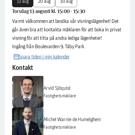
13 aug
20 aug
30 aug
Torsdag 13 augusti kl. 15:00 - 15:30
Varmt välkommen att besöka vår visningslägenhet! Det
går även bra att kontakta mäklaren för att boka in privat
visning för att titta på andra lediga lägenheter!
Ingång från Boulevarden 9, Täby Park
calendar_month
Spara tiden i min kalender
Kontakt
Arvid Sjöquist
Fastighetsmäklare
Michel Warnie de Humelghem
Fastighetsmäklare