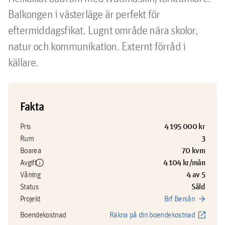
Balkongen i västerläge är perfekt för 
eftermiddagsfikat. Lugnt område nära skolor, 
natur och kommunikation. Externt förråd i 
källare.
Fakta
4 195 000 kr
Pris
3
Rum
70 kvm
Boarea
info
4 104 kr/mån
Avgift
4 av 5
Våning
Såld
Status
arrow_forward
Projekt
Brf Bersån
open_in_new
Boendekostnad
Räkna på din boendekostnad