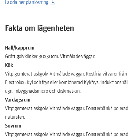
download
Ladda ner planlösning
Fakta om lägenheten
Hall/kapprum
Grått golvklinker 30x30cm. Vitmålade väggar.
Kök
Vitpigemterat askgolv. Vitmålade väggar. Rostfria vitvaror från
Electrolux; Kyl och frys eller kombinerad Kyl/frys, induktionshäll,
ugn, inbyggnadsmicro och diskmaskin.
Vardagsrum
Vitpigemterat askgolv. Vitmålade väggar. Fönsterbänk i polerad
natursten.
Sovrum
Vitpigemterat askgolv. Vitmålade väggar. Fönsterbänk i polerad