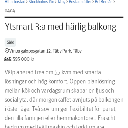
chevron_right
chevron_right
chevron_right
chevron_right
chevron_right
Hitta bostad
Stockholms län
Täby
Bostadsrätter
Brf Bersån
0404
Ytsmart 3:a med härlig balkong
Såld
location_pin
Vintergaloppsgatan 12, Täby Park, Täby
payments
2 595 000 kr
Välplanerad trea om 55 kvm med smarta 
lösningar och hög komfort. Öppen planlösning 
mellan kök och vardagsrum skapar en ljus och 
social yta, där morgonkaffet avnjuts på balkongen 
i österläge. Två sovrum ger flexibilitet för paret, 
den lilla familjen eller hemmakontoret. Fräscht 
badrum med tvättmaskin och torktumlare. 