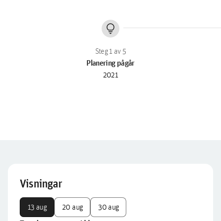
lightbulb
Planering pågår
2021
Visningar
13 aug
20 aug
30 aug