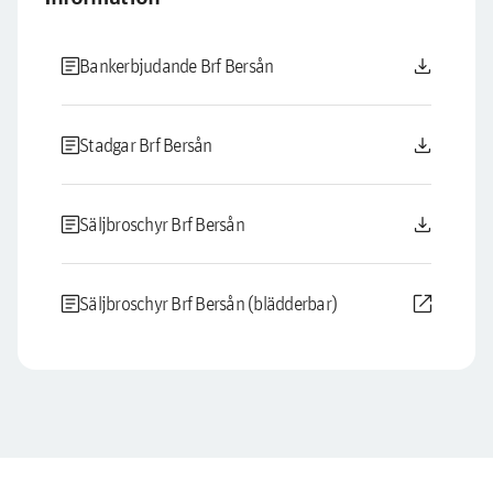
article
download
Bankerbjudande Brf Bersån
article
download
Stadgar Brf Bersån
article
download
Säljbroschyr Brf Bersån
article
open_in_new
Säljbroschyr Brf Bersån (blädderbar)