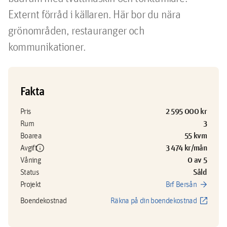
Externt förråd i källaren. Här bor du nära 
grönområden, restauranger och 
kommunikationer.
Fakta
2 595 000 kr
Pris
3
Rum
55 kvm
Boarea
info
3 474 kr/mån
Avgift
0 av 5
Våning
Såld
Status
arrow_forward
Projekt
Brf Bersån
open_in_new
Boendekostnad
Räkna på din boendekostnad