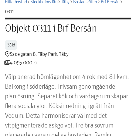
chevron_right
chevron_right
chevron_right
chevron_right
chevron_right
Hitta bostad
Stockholms län
Täby
Bostadsrätter
Brf Bersån
0311
Objekt 0311 i Brf Bersån
Såld
location_pin
Sadelgatan 8, Täby Park, Täby
payments
4 095 000 kr
Välplanerad hörnlägenhet om 4 rok med 81 kvm. 
Balkong i söderläge. Trivsam genomgående 
planlösning. Separat kök och vardagsrum skapar 
flera sociala ytor. Köksinredning i grått från 
Vedum. Detta harmoniserar väl med det 
vitpigmenterade askgolvet. Tre bra sovrum 
placerade i varsin del av bostaden. Rymligt 