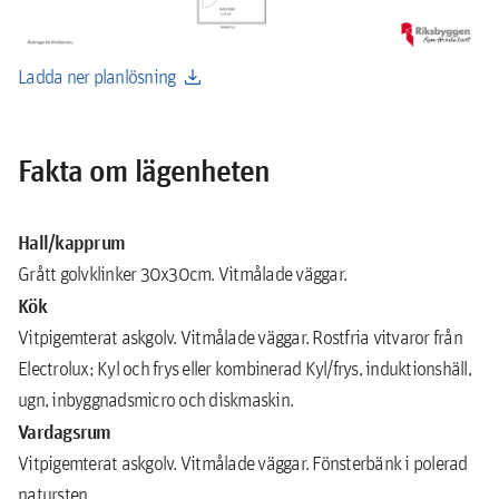
download
Ladda ner planlösning
Fakta om lägenheten
Hall/kapprum
Grått golvklinker 30x30cm. Vitmålade väggar.
Kök
Vitpigemterat askgolv. Vitmålade väggar. Rostfria vitvaror från
Electrolux; Kyl och frys eller kombinerad Kyl/frys, induktionshäll,
ugn, inbyggnadsmicro och diskmaskin.
Vardagsrum
Vitpigemterat askgolv. Vitmålade väggar. Fönsterbänk i polerad
natursten.