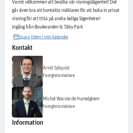
Varmt välkommen att besöka vår visningslägenhet! Det
går även bra att kontakta mäklaren för att boka in privat
visning för att titta på andra lediga lägenheter!
Ingång från Boulevarden 9, Täby Park
calendar_month
Spara tiden i min kalender
Kontakt
Arvid Sjöquist
Fastighetsmäklare
Michel Warnie de Humelghem
Fastighetsmäklare
Information