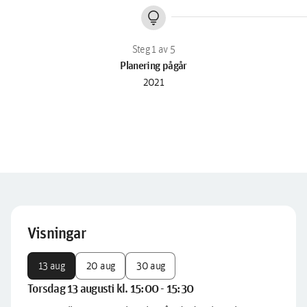
lightbulb
Planering pågår
2021
Visningar
13 aug
20 aug
30 aug
Torsdag 13 augusti kl. 15:00 - 15:30