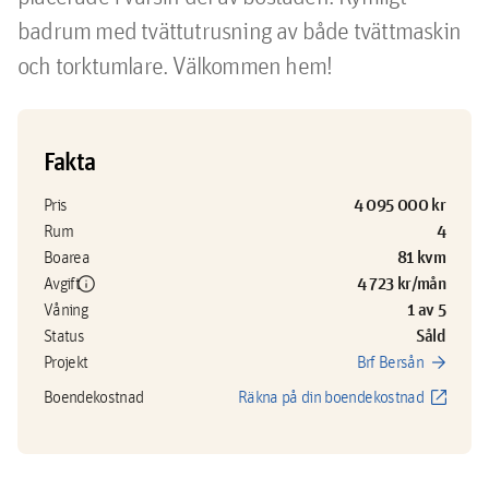
badrum med tvättutrusning av både tvättmaskin 
och torktumlare. Välkommen hem!
Fakta
4 095 000 kr
Pris
4
Rum
81 kvm
Boarea
info
4 723 kr/mån
Avgift
1 av 5
Våning
Såld
Status
arrow_forward
Projekt
Brf Bersån
open_in_new
Boendekostnad
Räkna på din boendekostnad