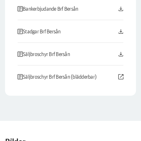
article
download
Bankerbjudande Brf Bersån
article
download
Stadgar Brf Bersån
article
download
Säljbroschyr Brf Bersån
article
open_in_new
Säljbroschyr Brf Bersån (blädderbar)