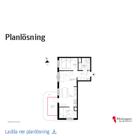
Planlösning
download
Ladda ner planlösning