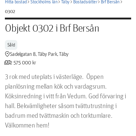
chevron_right
chevron_right
chevron_right
chevron_right
chevron_right
Hitta bostad
Stockholms län
Täby
Bostadsrätter
Brf Bersån
0302
Objekt 0302 i Brf Bersån
Såld
location_pin
Sadelgatan 8, Täby Park, Täby
payments
2 575 000 kr
3 rok med uteplats i västerläge.  Öppen 
planlösning mellan kök och vardagsrum. 
Köksinredning i vitt från Vedum. God förvaring i 
hall. Bekvämligheter såsom tvättutrustning i 
badrum med tvättmaskin och torktumlare. 
Välkommen hem!