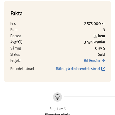
Fakta
2 575 000 kr
Pris
3
Rum
55 kvm
Boarea
info
3 474 kr/mån
Avgift
0 av 5
Våning
Såld
Status
arrow_forward
Projekt
Brf Bersån
open_in_new
Boendekostnad
Räkna på din boendekostnad
lightbulb
Planering pågår