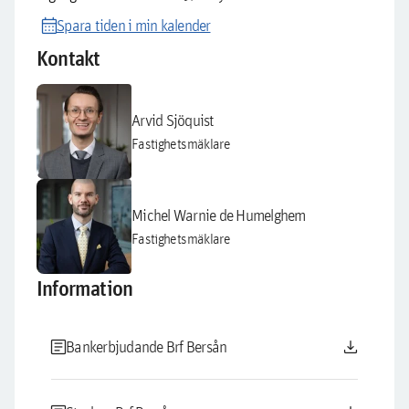
calendar_month
Spara tiden i min kalender
Kontakt
Arvid Sjöquist
Fastighetsmäklare
Michel Warnie de Humelghem
Fastighetsmäklare
Information
article
download
Bankerbjudande Brf Bersån