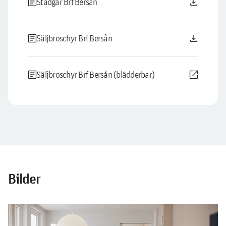
article
download
Stadgar Brf Bersån
article
download
Säljbroschyr Brf Bersån
article
open_in_new
Säljbroschyr Brf Bersån (blädderbar)
Bilder