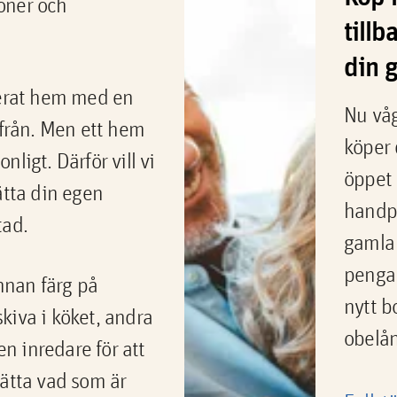
oner och
tillb
din 
nerat hem med en
Nu våg
 från. Men ett hem
köper 
ligt. Därför vill vi
öppet 
ätta din egen
handpe
tad.
gamla 
pengar
nan färg på
nytt b
kiva i köket, andra
obelån
 en inredare för att
rätta vad som är