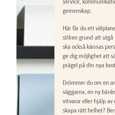
service, kommunikati
gemenskap.
Här får du ett välpla
stilren grund att utgå
ska också kännas person
ge dig möjlighet att s
prägel på din nya bos
Drömmer du om en an
väggarna, en ny bänks
vitvaror eller hjälp av
skapa rätt helhet? Be