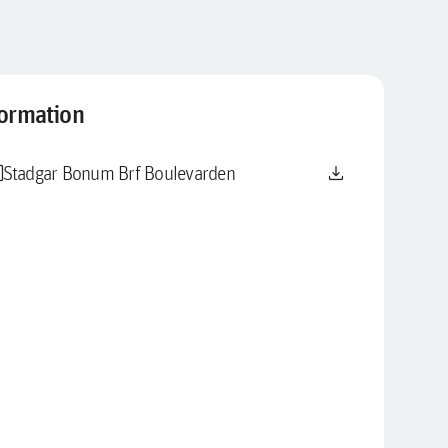
formation
le
download
Stadgar Bonum Brf Boulevarden