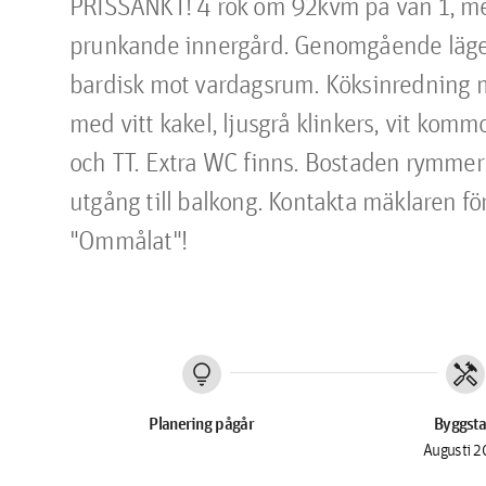
PRISSÄNKT! 4 rok om 92kvm på vån 1, med
prunkande innergård. Genomgående läge
bardisk mot vardagsrum. Köksinredning me
med vitt kakel, ljusgrå klinkers, vit ko
och TT. Extra WC finns. Bostaden rymmer
utgång till balkong. Kontakta mäklaren fö
"Ommålat"!
lightbulb
handyman
Planering pågår
Byggsta
Augusti 