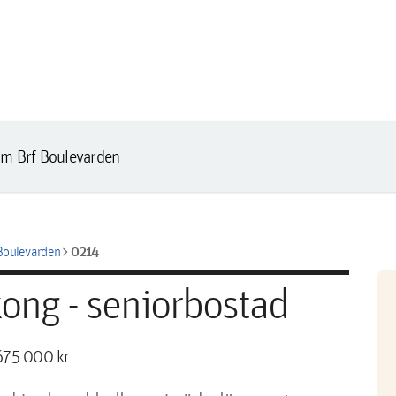
m Brf Boulevarden
chevron_right
0214
Boulevarden
ong - seniorbostad
675 000 kr