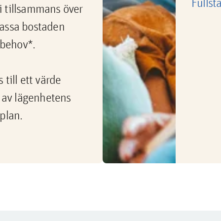
Fullst
 vi tillsammans över
passa bostaden
a behov*.
till ett värde
av lägenhetens
plan.