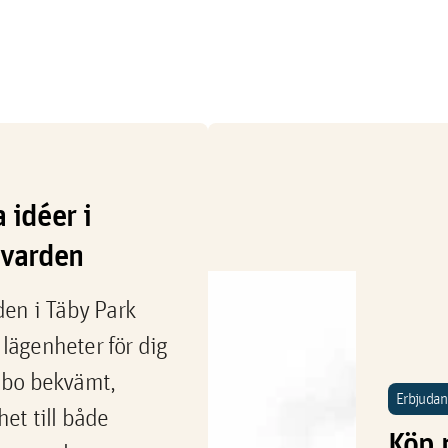
a idéer i
evarden
en i Täby Park
 lägenheter för dig
l bo bekvämt,
Erbjuda
et till både
Köp 