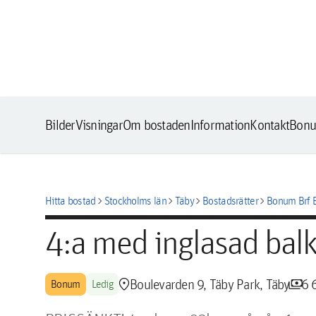
Bilder
Visningar
Om bostaden
Information
Kontakt
Bonu
chevron_right
chevron_right
chevron_right
chevron_right
Hitta bostad
Stockholms län
Täby
Bostadsrätter
Bonum Brf 
4:a med inglasad balk
location_pin
payments
Boulevarden 9, Täby Park, Täby
6 
Bonum
Ledig