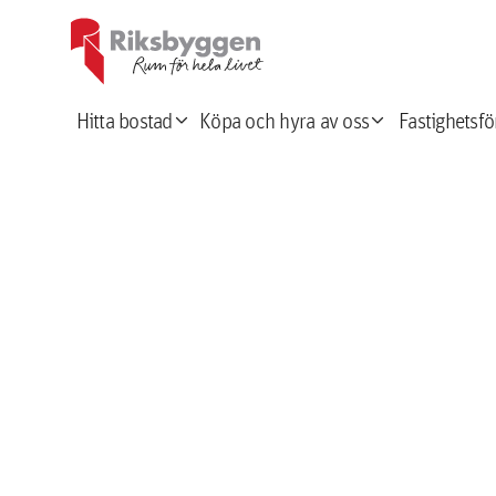
expand_more
expand_more
Hitta bostad
Köpa och hyra av oss
Fastighetsfö