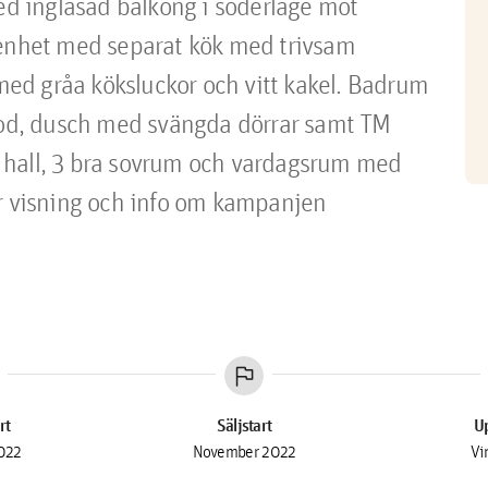
 inglasad balkong i söderläge mot 
nhet med separat kök med trivsam 
d gråa köksluckor och vitt kakel. Badrum 
mmod, dusch med svängda dörrar samt TM 
 hall, 3 bra sovrum och vardagsrum med 
r visning och info om kampanjen 
flag
rt
Säljstart
Up
2022
November 2022
Vi