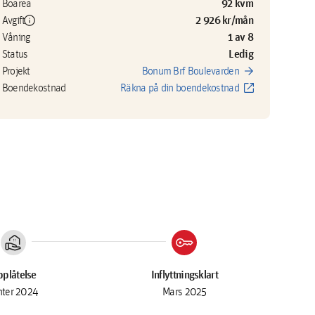
92 kvm
Boarea
info
2 926 kr/mån
Avgift
1 av 8
Våning
Ledig
Status
arrow_forward
Projekt
Bonum Brf Boulevarden
open_in_new
Boendekostnad
Räkna på din boendekostnad
real_estate_agent
key
plåtelse
Inflyttningsklart
nter 2024
Mars 2025