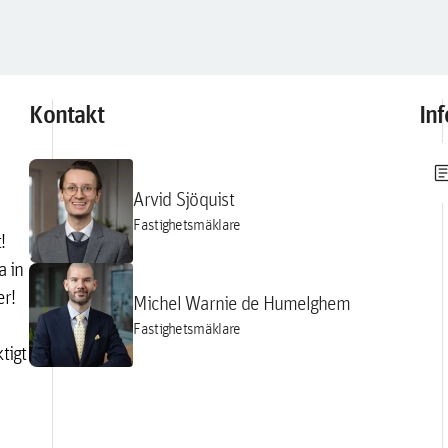
Kontakt
In
artic
Arvid Sjöquist
Fastighetsmäklare
!
a in
er!
Michel Warnie de Humelghem
Fastighetsmäklare
tigt