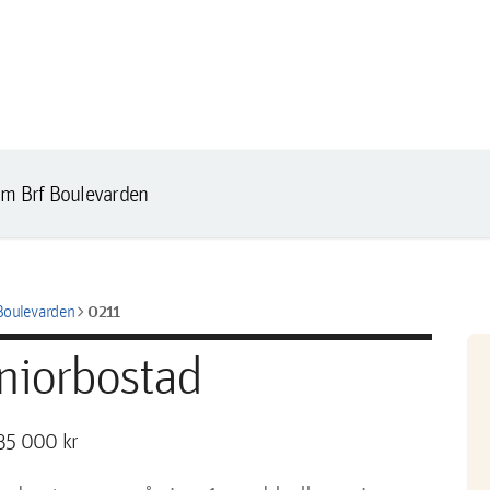
m Brf Boulevarden
chevron_right
0211
Boulevarden
eniorbostad
35 000 kr