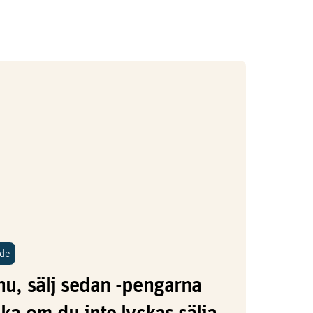
nde
nu, sälj sedan -pengarna
aka om du inte lyckas sälja