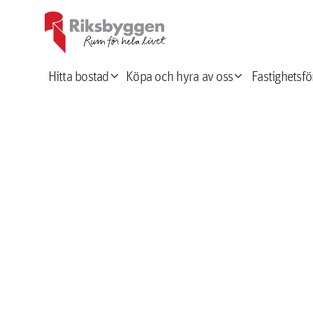
expand_more
expand_more
Hitta bostad
Köpa och hyra av oss
Fastighetsfö