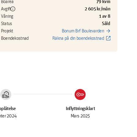
79 kvm
Boarea
info
2 605 kr/mån
Avgift
1 av 8
Våning
Såld
Status
arrow_forward
Projekt
Bonum Brf Boulevarden
open_in_new
Boendekostnad
Räkna på din boendekostnad
real_estate_agent
key
plåtelse
Inflyttningsklart
nter 2024
Mars 2025