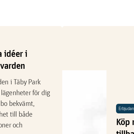
a idéer i
evarden
en i Täby Park
 lägenheter för dig
l bo bekvämt,
Erbjuda
et till både
Köp 
oner och
tillb