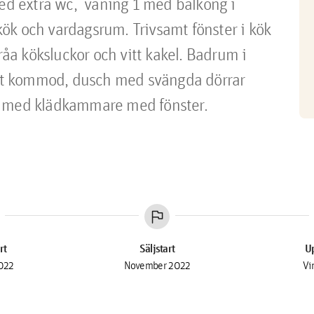
 extra wc,  våning 1 med balkong i 
ök och vardagsrum. Trivsamt fönster i kök 
a köksluckor och vitt kakel. Badrum i 
 vit kommod, dusch med svängda dörrar 
t med klädkammare med fönster. 
flag
rt
Säljstart
Up
2022
November 2022
Vi