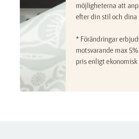
möjligheterna att an
efter din stil och din
* Förändringar erbjuds 
motsvarande max 5% 
pris enligt ekonomisk 