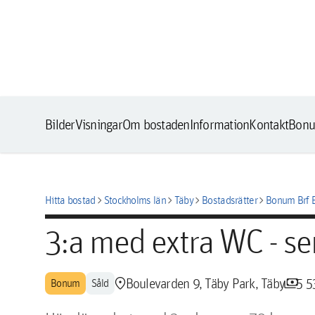
Bilder
Visningar
Om bostaden
Information
Kontakt
Bonu
chevron_right
chevron_right
chevron_right
chevron_right
Hitta bostad
Stockholms län
Täby
Bostadsrätter
Bonum Brf 
3:a med extra WC - s
location_pin
payments
Boulevarden 9, Täby Park, Täby
5 5
Bonum
Såld