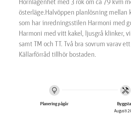
Hörnlägenhet med 3 rok om ca 79 kvm med
österläge.Halvöppen planlösning mellan k
som har inredningsstilen Harmoni med grå
Harmoni med vitt kakel, ljusgrå klinker,
samt TM och TT. Två bra sovrum varav et
Källarförråd tillhör bostaden. 
lightbulb
handyman
Planering pågår
Byggsta
Augusti 