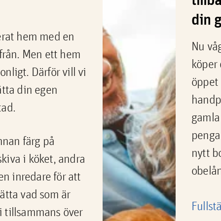
din 
nerat hem med en
Nu våg
 från. Men ett hem
köper 
ligt. Därför vill vi
öppet 
ätta din egen
handpe
tad.
gamla 
pengar
nan färg på
nytt b
kiva i köket, andra
obelån
 en inredare för att
rätta vad som är
Fullst
 vi tillsammans över