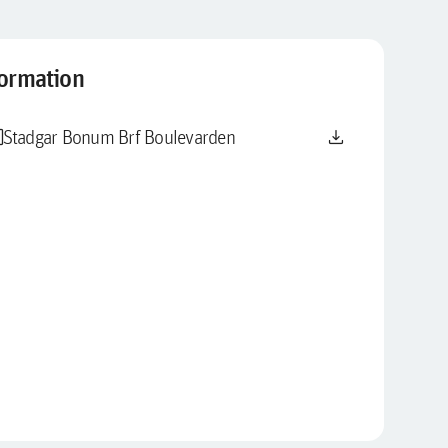
formation
le
download
Stadgar Bonum Brf Boulevarden