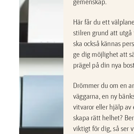
gemenskap.
Här får du ett välpla
stilren grund att utgå
ska också kännas person
ge dig möjlighet att s
prägel på din nya bos
Drömmer du om en an
väggarna, en ny bänks
vitvaror eller hjälp av
skapa rätt helhet? Be
viktigt för dig, så ser