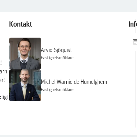
Kontakt
In
artic
Arvid Sjöquist
Fastighetsmäklare
!
a in
er!
Michel Warnie de Humelghem
Fastighetsmäklare
tigt