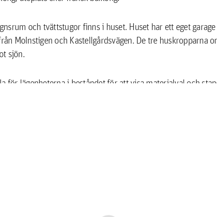
nsrum och tvättstugor finns i huset. Huset har ett eget garag
 från Molnstigen och Kastellgårdsvägen. De tre huskropparna o
t sjön.
la för lägenheterna i beståndet för att visa materialval och st