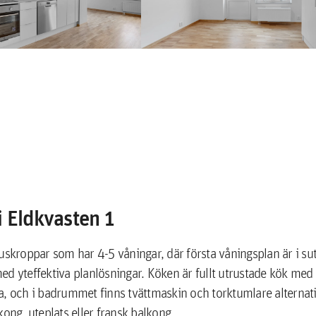
 Eldkvasten 1
huskroppar som har 4-5 våningar, där första våningsplan är i su
ed yteffektiva planlösningar. Köken är fullt utrustade kök med
na, och i badrummet finns tvättmaskin och torktumlare alterna
kong, uteplats eller fransk balkong.