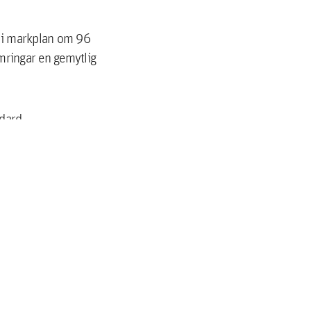
e i markplan om 96
mringar en gemytlig
andard.