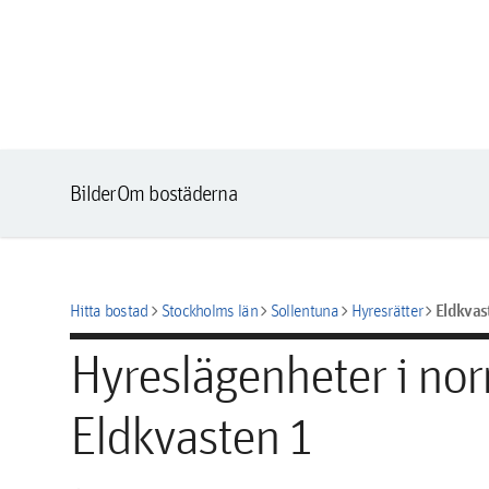
Bilder
Om bostäderna
chevron_right
chevron_right
chevron_right
chevron_right
Eldkvas
Hitta bostad
Stockholms län
Sollentuna
Hyresrätter
Hyreslägenheter i nor
Eldkvasten 1