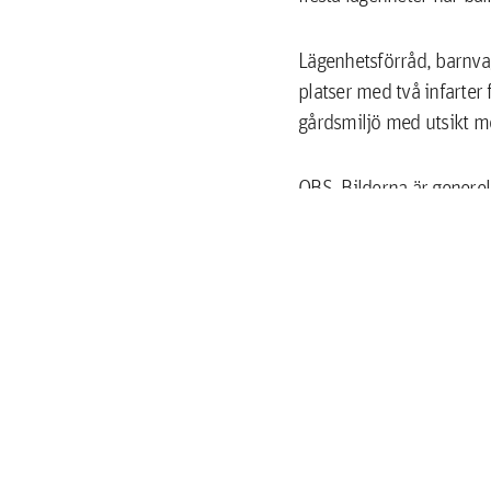
Lägenhetsförråd, barnvag
platser med två infarter
gårdsmiljö med utsikt mo
OBS. Bilderna är generel