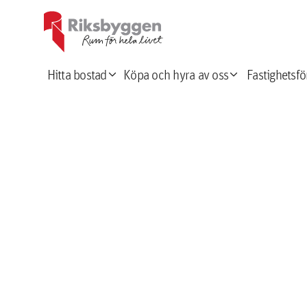
expand_more
expand_more
Hitta bostad
Köpa och hyra av oss
Fastighetsfö