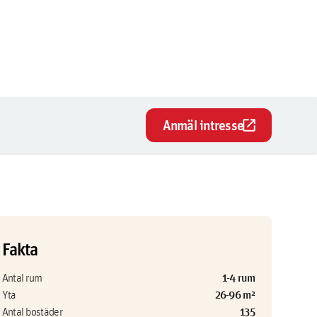
open_in_new
Anmäl intresse
Fakta
1-4 rum
Antal rum
26-96 m²
Yta
135
Antal bostäder