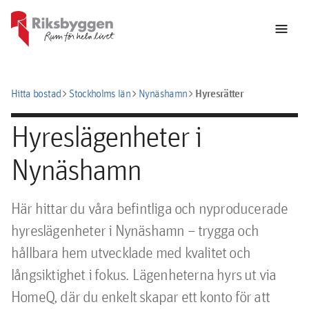
menu
chevron_right
chevron_right
chevron_right
Hyresrätter
Hitta bostad
Stockholms län
Nynäshamn
Hyreslägenheter i
Nynäshamn
Här hittar du våra befintliga och nyproducerade
hyreslägenheter i Nynäshamn – trygga och
hållbara hem utvecklade med kvalitet och
långsiktighet i fokus. Lägenheterna hyrs ut via
HomeQ, där du enkelt skapar ett konto för att