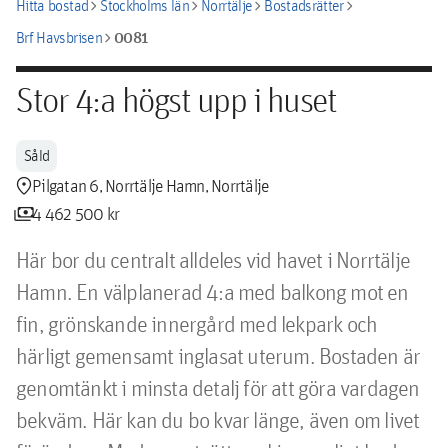
chevron_right
chevron_right
chevron_right
chevron_right
Hitta bostad
Stockholms län
Norrtälje
Bostadsrätter
chevron_right
0081
Brf Havsbrisen
Stor 4:a högst upp i huset
Såld
location_pin
Pilgatan 6, Norrtälje Hamn, Norrtälje
payments
4 462 500 kr
Här bor du centralt alldeles vid havet i Norrtälje 
Hamn. En välplanerad 4:a med balkong mot en 
fin, grönskande innergård med lekpark och 
härligt gemensamt inglasat uterum. Bostaden är 
genomtänkt i minsta detalj för att göra vardagen 
bekväm. Här kan du bo kvar länge, även om livet 