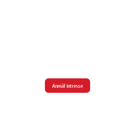
Anmäl intresse
close
Stäng