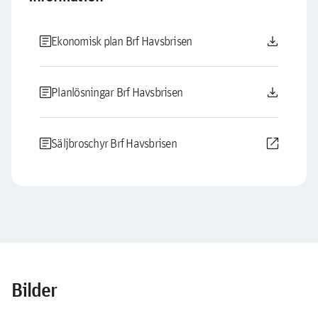
article
download
Ekonomisk plan Brf Havsbrisen
article
download
Planlösningar Brf Havsbrisen
article
open_in_new
Säljbroschyr Brf Havsbrisen
Bilder