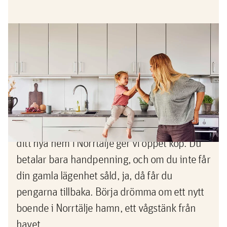
Erbjudande
Köp nu, sälj sedan -pengarna
tillbaka om du inte lyckas sälja din
gamla bostad
Nu vågar du köpa innan du sålt! När du köper
ditt nya hem i Norrtälje ger vi öppet köp. Du
betalar bara handpenning, och om du inte får
din gamla lägenhet såld, ja, då får du
pengarna tillbaka. Börja drömma om ett nytt
boende i Norrtälje hamn, ett vågstänk från
havet.