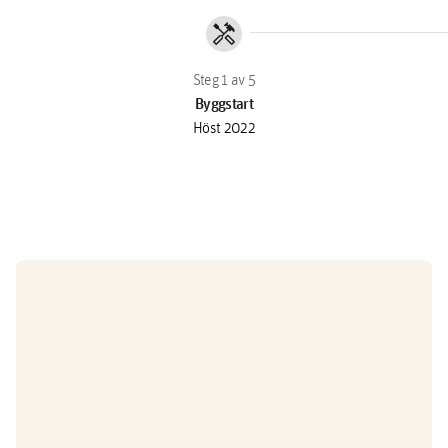
handyman
Byggstart
Höst 2022