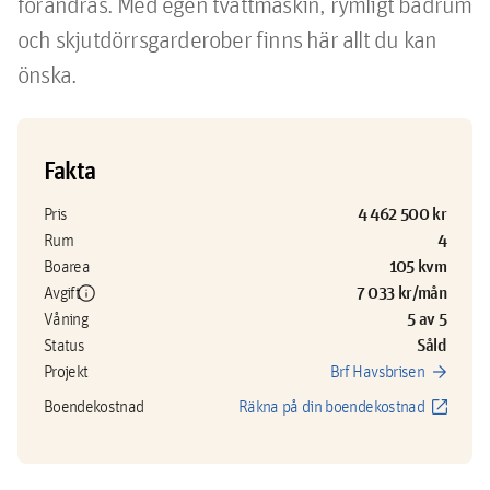
förändras. Med egen tvättmaskin, rymligt badrum 
och skjutdörrsgarderober finns här allt du kan 
önska.
Fakta
4 462 500 kr
Pris
4
Rum
105 kvm
Boarea
info
7 033 kr/mån
Avgift
5 av 5
Våning
Såld
Status
arrow_forward
Projekt
Brf Havsbrisen
open_in_new
Boendekostnad
Räkna på din boendekostnad