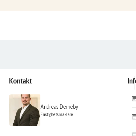
Kontakt
In
artic
Andreas Derneby
Fastighetsmäklare
artic
artic