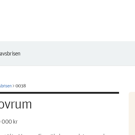
avsbrisen
chevron_right
0038
sbrisen
sovrum
 000 kr