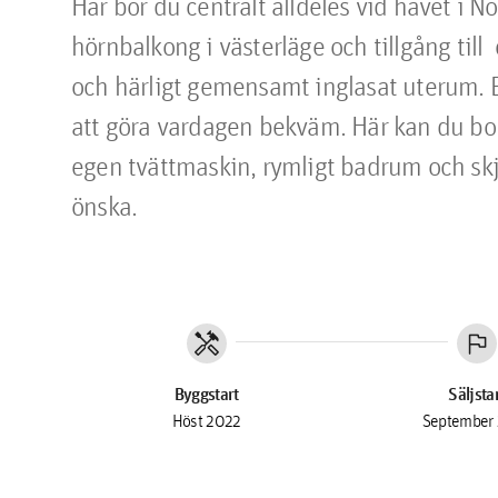
Här bor du centralt alldeles vid havet i N
hörnbalkong i västerläge och tillgång till
och härligt gemensamt inglasat uterum. B
att göra vardagen bekväm. Här kan du bo 
egen tvättmaskin, rymligt badrum och skju
önska.
handyman
flag
Byggstart
Säljsta
Höst 2022
September