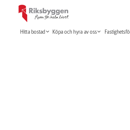
expand_more
expand_more
Hitta bostad
Köpa och hyra av oss
Fastighetsfö