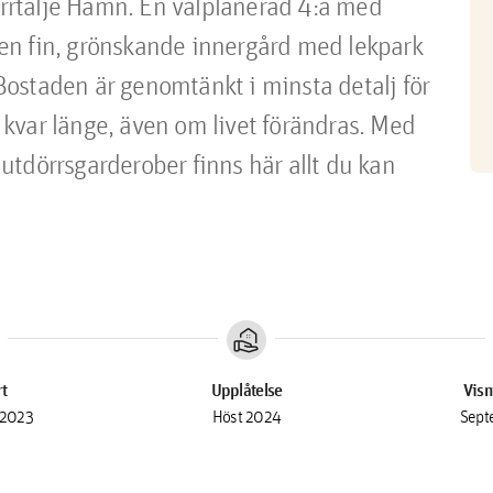
orrtälje Hamn. En välplanerad 4:a med 
  en fin, grönskande innergård med lekpark 
ostaden är genomtänkt i minsta detalj för 
kvar länge, även om livet förändras. Med 
tdörrsgarderober finns här allt du kan 
real_estate_agent
rt
Upplåtelse
Visn
 2023
Höst 2024
Sept