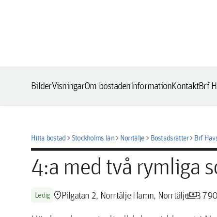
Bilder
Visningar
Om bostaden
Information
Kontakt
Brf H
chevron_right
chevron_right
chevron_right
chevron_right
Hitta bostad
Stockholms län
Norrtälje
Bostadsrätter
Brf Hav
4:a med två rymliga 
location_pin
payments
Pilgatan 2, Norrtälje Hamn, Norrtälje
3 790
Ledig