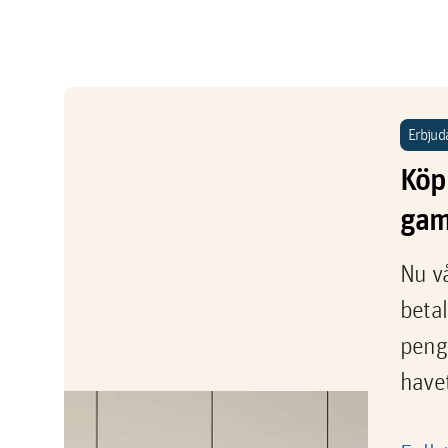
Erbjud
Köp 
gam
Nu vå
betal
penga
havet