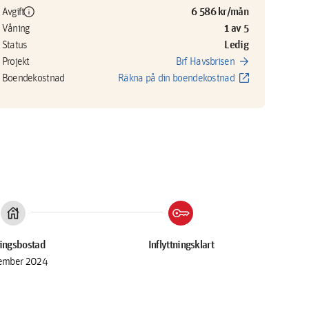
info
6 586 kr/mån
Avgift
1 av 5
Våning
Ledig
Status
arrow_forward
Projekt
Brf Havsbrisen
open_in_new
Boendekostnad
Räkna på din boendekostnad
house
key
ingsbostad
Inflyttningsklart
ember 2024