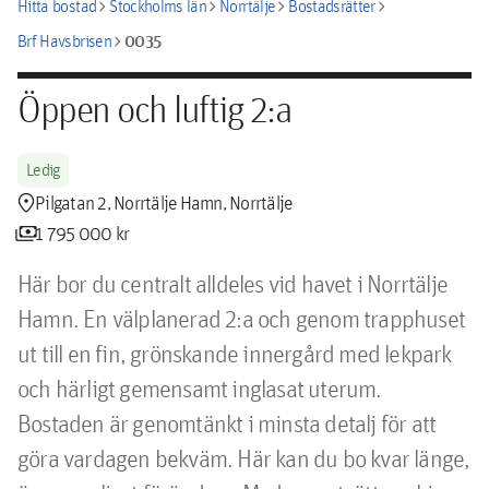
chevron_right
chevron_right
chevron_right
chevron_right
Hitta bostad
Stockholms län
Norrtälje
Bostadsrätter
chevron_right
0035
Brf Havsbrisen
Öppen och luftig 2:a
Ledig
location_pin
Pilgatan 2, Norrtälje Hamn, Norrtälje
payments
1 795 000 kr
Här bor du centralt alldeles vid havet i Norrtälje 
Hamn. En välplanerad 2:a och genom trapphuset 
ut till en fin, grönskande innergård med lekpark 
och härligt gemensamt inglasat uterum. 
Bostaden är genomtänkt i minsta detalj för att 
göra vardagen bekväm. Här kan du bo kvar länge, 