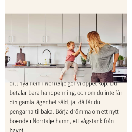
Erbjudande
Köp nu, sälj sedan -pengarna
tillbaka om du inte lyckas sälja din
gamla bostad
Nu vågar du köpa innan du sålt! När du köper
ditt nya hem i Norrtälje ger vi öppet köp. Du
betalar bara handpenning, och om du inte får
din gamla lägenhet såld, ja, då får du
pengarna tillbaka. Börja drömma om ett nytt
boende i Norrtälje hamn, ett vågstänk från
havet.