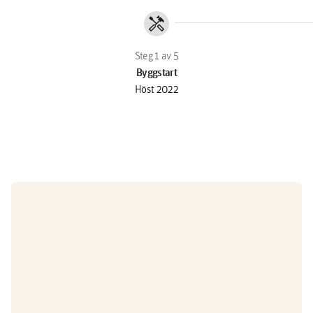
handyman
Byggstart
Höst 2022