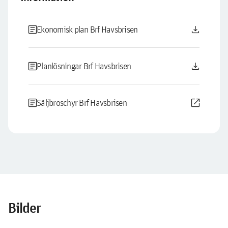
article
download
Ekonomisk plan Brf Havsbrisen
article
download
Planlösningar Brf Havsbrisen
article
open_in_new
Säljbroschyr Brf Havsbrisen
Bilder