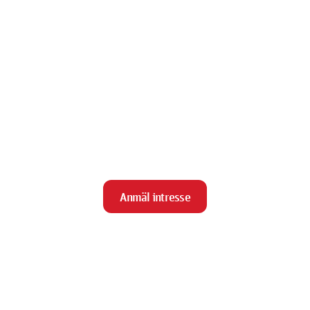
Anmäl intresse
close
Stäng