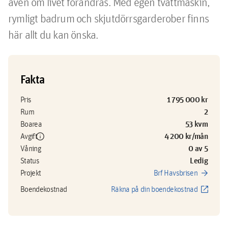
även om livet förändras. Med egen tvättmaskin, 
rymligt badrum och skjutdörrsgarderober finns 
här allt du kan önska.
Fakta
1 795 000 kr
Pris
2
Rum
53 kvm
Boarea
info
4 200 kr/mån
Avgift
0 av 5
Våning
Ledig
Status
arrow_forward
Projekt
Brf Havsbrisen
open_in_new
Boendekostnad
Räkna på din boendekostnad