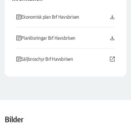
article
download
Ekonomisk plan Brf Havsbrisen
article
download
Planlösningar Brf Havsbrisen
article
open_in_new
Säljbroschyr Brf Havsbrisen
Bilder