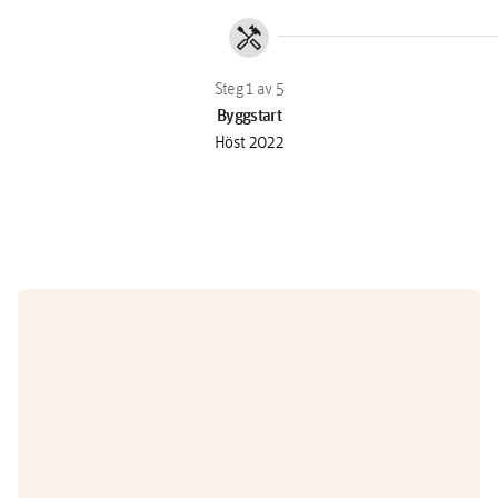
handyman
Byggstart
Höst 2022