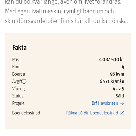
kan du bo kvar länge, även om livet förändras. 
Med egen tvättmaskin, rymligt badrum och 
skjutdörrsgarderober finns här allt du kan önska.
Fakta
4 087 500 kr
Pris
4
Rum
96 kvm
Boarea
info
6 571 kr/mån
Avgift
4 av 5
Våning
Såld
Status
arrow_forward
Projekt
Brf Havsbrisen
open_in_new
Boendekostnad
Räkna på din boendekostnad