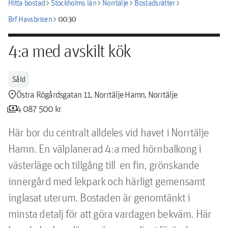
chevron_right
chevron_right
chevron_right
chevron_right
Hitta bostad
Stockholms län
Norrtälje
Bostadsrätter
chevron_right
0030
Brf Havsbrisen
4:a med avskilt kök
Såld
location_pin
Östra Rögårdsgatan 11, Norrtälje Hamn, Norrtälje
payments
4 087 500 kr
Här bor du centralt alldeles vid havet i Norrtälje 
Hamn. En välplanerad 4:a med hörnbalkong i 
västerläge och tillgång till  en fin, grönskande 
innergård med lekpark och härligt gemensamt 
inglasat uterum. Bostaden är genomtänkt i 
minsta detalj för att göra vardagen bekväm. Här 