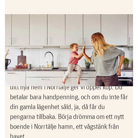
Erbjudande
Köp nu, sälj sedan -pengarna
tillbaka om du inte lyckas sälja din
gamla bostad
Nu vågar du köpa innan du sålt! När du köper
ditt nya hem i Norrtälje ger vi öppet köp. Du
betalar bara handpenning, och om du inte får
din gamla lägenhet såld, ja, då får du
pengarna tillbaka. Börja drömma om ett nytt
boende i Norrtälje hamn, ett vågstänk från
havet.