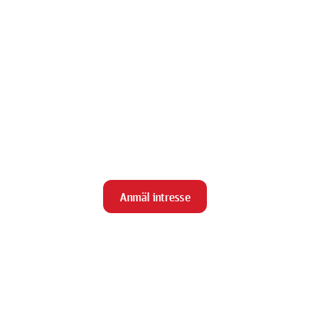
Anmäl intresse
close
Stäng