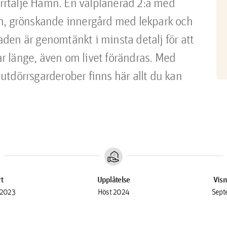
orrtälje Hamn. En välplanerad 2:a med 
 fin, grönskande innergård med lekpark och 
en är genomtänkt i minsta detalj för att 
 länge, även om livet förändras. Med 
tdörrsgarderober finns här allt du kan 
real_estate_agent
rt
Upplåtelse
Visn
 2023
Höst 2024
Sept