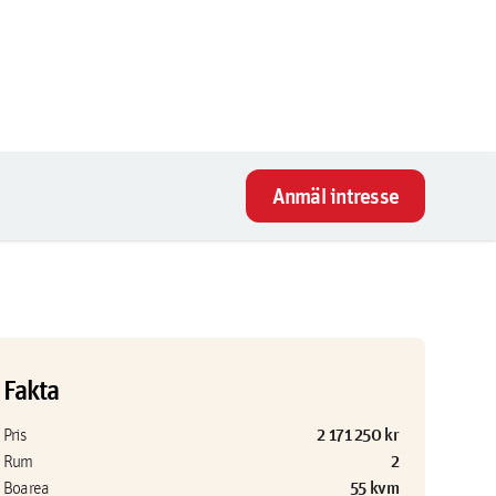
Anmäl intresse
Fakta
2 171 250 kr
Pris
2
Rum
55 kvm
Boarea