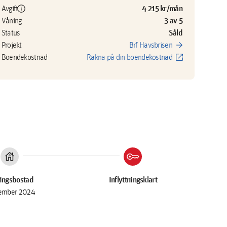
info
4 215 kr/mån
Avgift
3 av 5
Våning
Såld
Status
arrow_forward
Projekt
Brf Havsbrisen
open_in_new
Boendekostnad
Räkna på din boendekostnad
house
key
ingsbostad
Inflyttningsklart
ember 2024