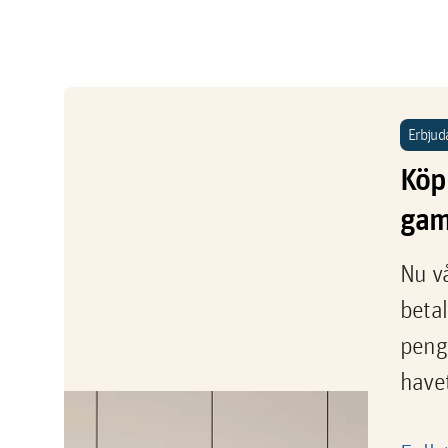
Erbjud
Köp 
gam
Nu vå
betal
penga
havet