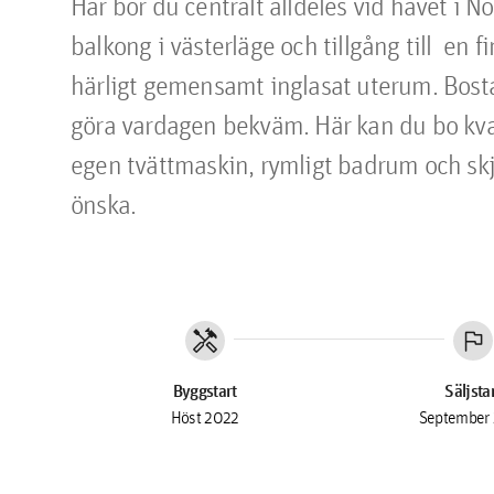
Här bor du centralt alldeles vid havet i N
balkong i västerläge och tillgång till  en
härligt gemensamt inglasat uterum. Bostad
göra vardagen bekväm. Här kan du bo kvar
egen tvättmaskin, rymligt badrum och skju
önska.
handyman
flag
Byggstart
Säljsta
Höst 2022
September