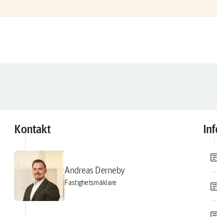
Kontakt
In
artic
Andreas Derneby
Fastighetsmäklare
artic
artic