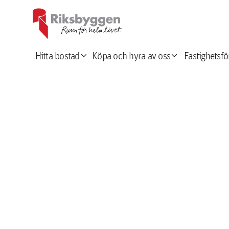
expand_more
expand_more
Hitta bostad
Köpa och hyra av oss
Fastighetsfö