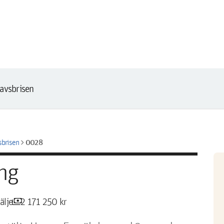
avsbrisen
chevron_right
0028
sbrisen
ng
payments
älje
2 171 250 kr