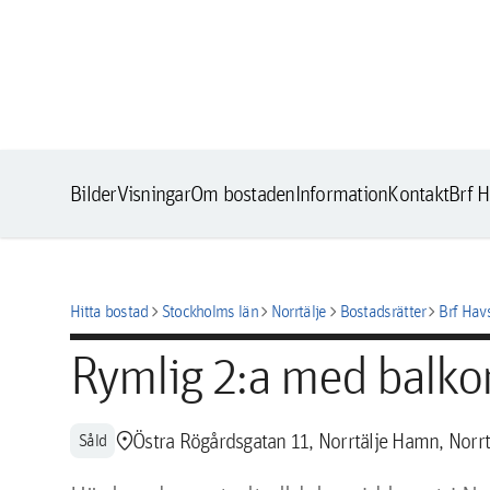
Bilder
Visningar
Om bostaden
Information
Kontakt
Brf H
chevron_right
chevron_right
chevron_right
chevron_right
Hitta bostad
Stockholms län
Norrtälje
Bostadsrätter
Brf Hav
Rymlig 2:a med balko
location_pin
Östra Rögårdsgatan 11, Norrtälje Hamn, Norrt
Såld