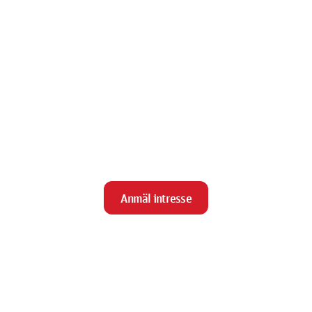
Anmäl intresse
close
Stäng