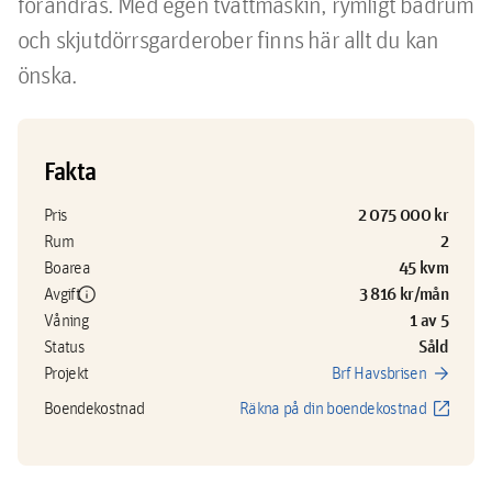
förändras. Med egen tvättmaskin, rymligt badrum 
och skjutdörrsgarderober finns här allt du kan 
önska.
Fakta
2 075 000 kr
Pris
2
Rum
45 kvm
Boarea
info
3 816 kr/mån
Avgift
1 av 5
Våning
Såld
Status
arrow_forward
Projekt
Brf Havsbrisen
open_in_new
Boendekostnad
Räkna på din boendekostnad