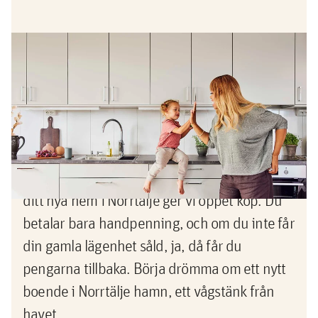
Erbjudande
Köp nu, sälj sedan -pengarna
tillbaka om du inte lyckas sälja din
gamla bostad
Nu vågar du köpa innan du sålt! När du köper
ditt nya hem i Norrtälje ger vi öppet köp. Du
betalar bara handpenning, och om du inte får
din gamla lägenhet såld, ja, då får du
pengarna tillbaka. Börja drömma om ett nytt
boende i Norrtälje hamn, ett vågstänk från
havet.