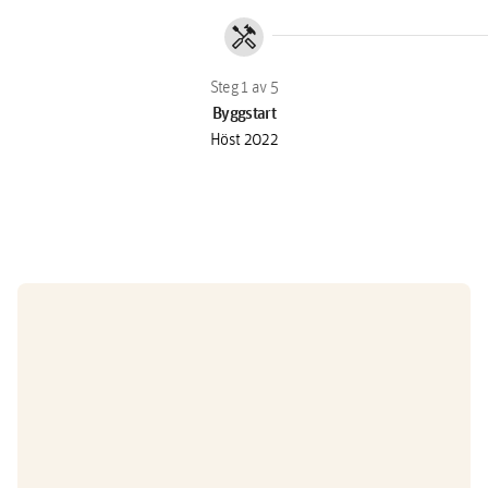
handyman
Byggstart
Höst 2022