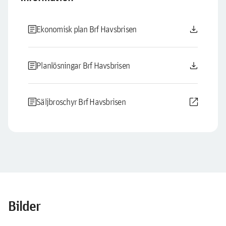
article
download
Ekonomisk plan Brf Havsbrisen
article
download
Planlösningar Brf Havsbrisen
article
open_in_new
Säljbroschyr Brf Havsbrisen
Bilder