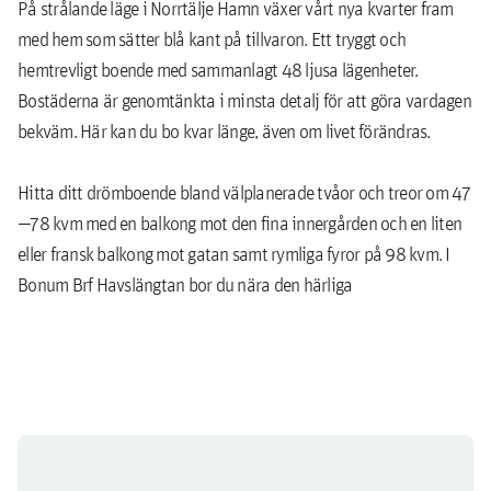
På strålande läge i Norrtälje Hamn växer vårt nya kvarter fram
med hem som sätter blå kant på tillvaron. Ett tryggt och
hemtrevligt boende med sammanlagt 48 ljusa lägenheter.
Bostäderna är genomtänkta i minsta detalj för att göra vardagen
bekväm. Här kan du bo kvar länge, även om livet förändras.
Hitta ditt drömboende bland välplanerade tvåor och treor om 47
—78 kvm med en balkong mot den fina innergården och en liten
eller fransk balkong mot gatan samt rymliga fyror på 98 kvm. I
Bonum Brf Havslängtan bor du nära den härliga
hamnpromenaden som kantas av uteserveringar, torghandel och
en planerad pir med möjlighet till bad i stan. Det är
Norrtäljebornas nya soliga vardagsrum — en självklar mötesplats
i Norrtälje.
Kvarter med karaktär