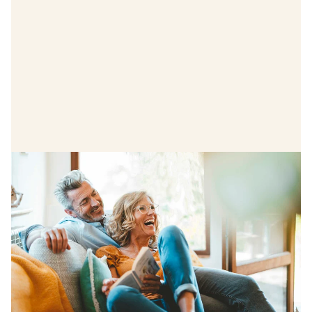
Erbjudande
Köp nu, sälj sedan -pengarna
tillbaka om du inte lyckas sälja din
gamla bostad
Nu vågar du köpa innan du sålt! När du köper