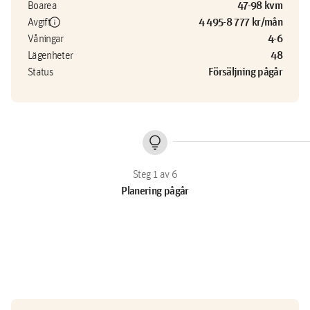
47-98 kvm
Boarea
info
4 495-8 777 kr/mån
Avgift
4-6
Våningar
48
Lägenheter
Försäljning pågår
Status
lightbulb
Planering pågår