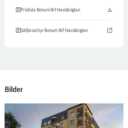
article
download
Prislista Bonum Brf Havslängtan
article
open_in_new
Säljbroschyr Bonum Brf Havslängtan
Bilder