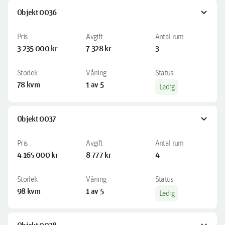
expand_more
Objekt 0036
3 235 000 kr
7 328 kr
3
78 kvm
1 av 5
Ledig
expand_more
Objekt 0037
4 165 000 kr
8 777 kr
4
98 kvm
1 av 5
Ledig