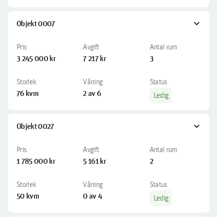
expand_more
Objekt 0007
3 245 000 kr
7 217 kr
3
76 kvm
2 av 6
Ledig
expand_more
Objekt 0027
1 785 000 kr
5 161 kr
2
50 kvm
0 av 4
Ledig