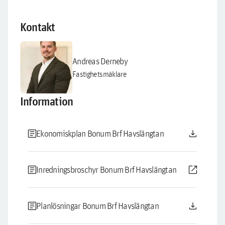
Kontakt
Andreas Derneby
Fastighetsmäklare
Information
article
download
Ekonomiskplan Bonum Brf Havslängtan
article
open_in_new
Inredningsbroschyr Bonum Brf Havslängtan
article
download
Planlösningar Bonum Brf Havslängtan