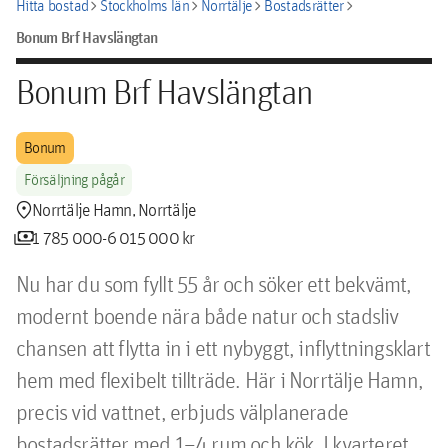
chevron_right
chevron_right
chevron_right
chevron_right
Hitta bostad
Stockholms län
Norrtälje
Bostadsrätter
Bonum Brf Havslängtan
Bonum Brf Havslängtan
Bonum
Försäljning pågår
location_pin
Norrtälje Hamn, Norrtälje
payments
1 785 000-6 015 000 kr
Nu har du som fyllt 55 år och söker ett bekvämt, 
modernt boende nära både natur och stadsliv 
chansen att flytta in i ett nybyggt, inflyttningsklart 
hem med flexibelt tillträde. Här i Norrtälje Hamn, 
precis vid vattnet, erbjuds välplanerade 
bostadsrätter med 1–4 rum och kök. I kvarteret 