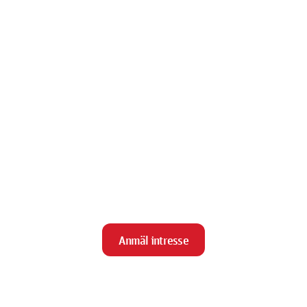
Anmäl intresse
close
Stäng