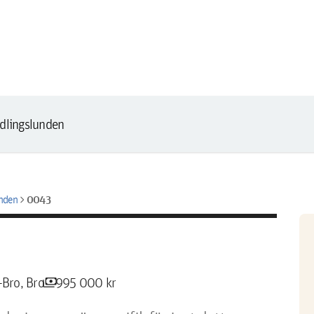
Odlingslunden
chevron_right
0043
unden
payments
-Bro, Bro
995 000 kr