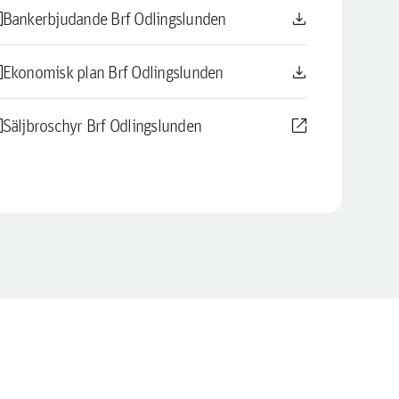
le
download
Bankerbjudande Brf Odlingslunden
le
download
Ekonomisk plan Brf Odlingslunden
le
open_in_new
Säljbroschyr Brf Odlingslunden