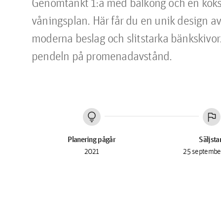
Genomtänkt 1:a med balkong och en köksde
våningsplan. Här får du en unik design av f
moderna beslag och slitstarka bänkskivor
pendeln på promenadavstånd.
lightbulb
flag
Planering pågår
Säljsta
2021
25 septembe