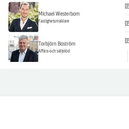
artic
Michael Westerbom
Fastighetsmäklare
artic
artic
Torbjörn Boström
Affärs-och säljstöd