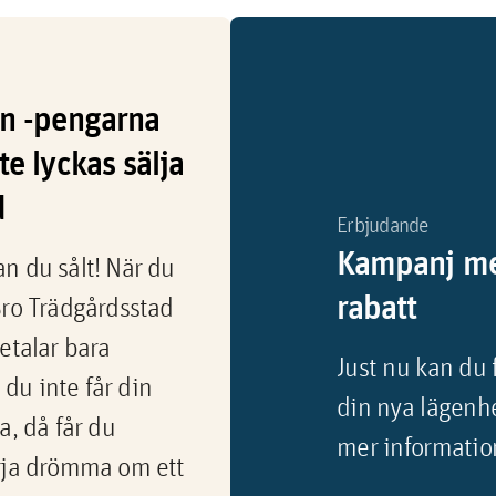
an -pengarna
te lyckas sälja
d
Erbjudande
Kampanj me
n du sålt! När du
rabatt
Bro Trädgårdsstad
etalar bara
Just nu kan du 
du inte får din
din nya lägenhe
a, då får du
mer informatio
örja drömma om ett