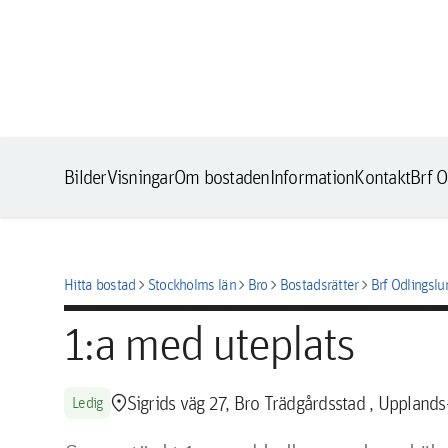
Bilder
Visningar
Om bostaden
Information
Kontakt
Brf 
chevron_right
chevron_right
chevron_right
chevron_right
Hitta bostad
Stockholms län
Bro
Bostadsrätter
Brf Odlingsl
1:a med uteplats
location_pin
Sigrids väg 27, Bro Trädgårdsstad , Upplands
Ledig