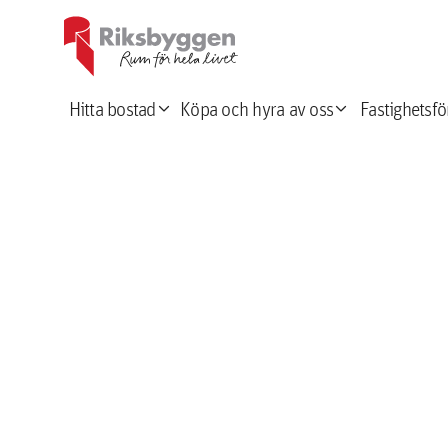
expand_more
expand_more
Hitta bostad
Köpa och hyra av oss
Fastighetsfö