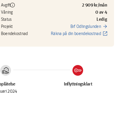
info
2 909 kr/mån
Avgift
0 av 4
Våning
Ledig
Status
arrow_forward
Projekt
Brf Odlingslunden
open_in_new
Boendekostnad
Räkna på din boendekostnad
real_estate_agent
key
plåtelse
Inflyttningsklart
nuari 2024