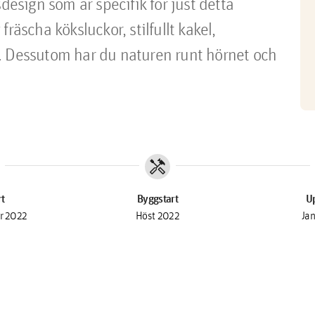
sign som är specifik för just detta 
räscha köksluckor, stilfullt kakel, 
. Dessutom har du naturen runt hörnet och 
handyman
rt
Byggstart
Up
r 2022
Höst 2022
Ja