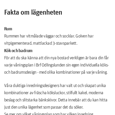
Fakta om lägenheten
Rum
Rummen har vitmålade väggar och socklar. Golven har
vitpigementerad, mattlackad 3-stavsparkett.
Kök och badrum
För att du ska känna att din nya bostad verkligen är bara din får
varje våningsplan i Brf Odlingslunden sin egen individuella köks-
och badrumsdesign - med olika kombinationer på varje våning.
Våra duktiga inredningsdesigners har valt ut och skapat unika
kombinationer av fräscha köksluckor, stilfullt kakel, moderna
beslag och slitstarka bänkskivor. Detta innebär att du kan hitta
just den unika lägenhet som passar det du söker.
Se mer om vilket våningsplan som har vilken inredning