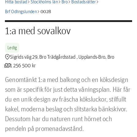
chevron_right
chevron_right
chevron_right
chevron_right
Hitta bostad
Stockholms län
Bro
Bostadsrätter
chevron_right
0028
Brf Odlingslunden
1:a med sovalkov
Ledig
location_pin
Sigrids väg 29, Bro Trädgårdsstad , Upplands-Bro, Bro
payments
1 256 500 kr
Genomtänkt 1:a med balkong och en köksdesign 
som är specifik för just detta våningsplan. Här får 
du en unik design av fräscha köksluckor, stilfullt 
kakel, moderna beslag och slitstarka bänkskivor. 
Dessutom har du naturen runt hörnet och 
pendeln på promenadavstånd.