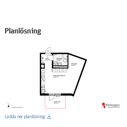
Planlösning
download
Ladda ner planlösning