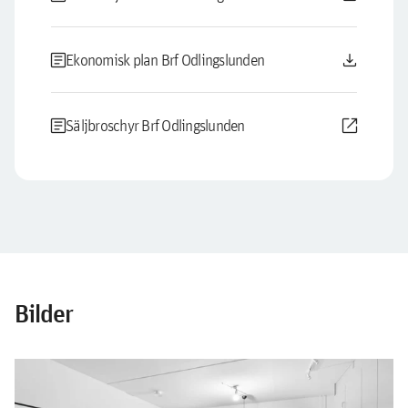
article
download
Ekonomisk plan Brf Odlingslunden
article
open_in_new
Säljbroschyr Brf Odlingslunden
Bilder