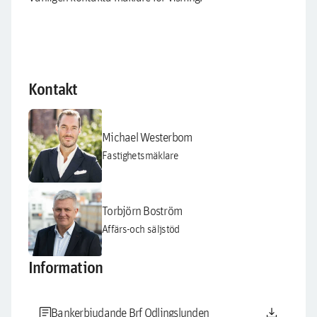
Kontakt
Michael Westerbom
Fastighetsmäklare
Torbjörn Boström
Affärs-och säljstöd
Information
article
download
Bankerbjudande Brf Odlingslunden