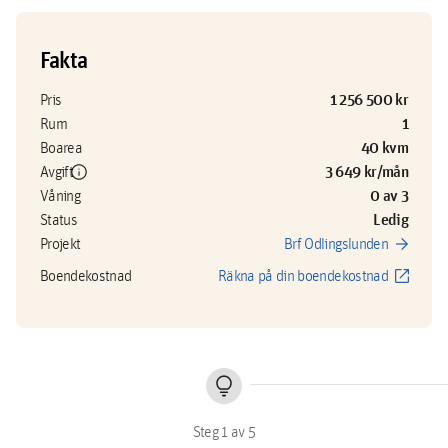
Fakta
1 256 500 kr
Pris
1
Rum
40 kvm
Boarea
info
3 649 kr/mån
Avgift
0 av 3
Våning
Ledig
Status
arrow_forward
Projekt
Brf Odlingslunden
open_in_new
Boendekostnad
Räkna på din boendekostnad
lightbulb