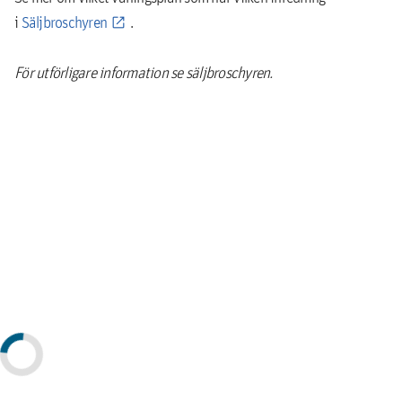
i
Säljbroschyren
.
För utförligare information se säljbroschyren.