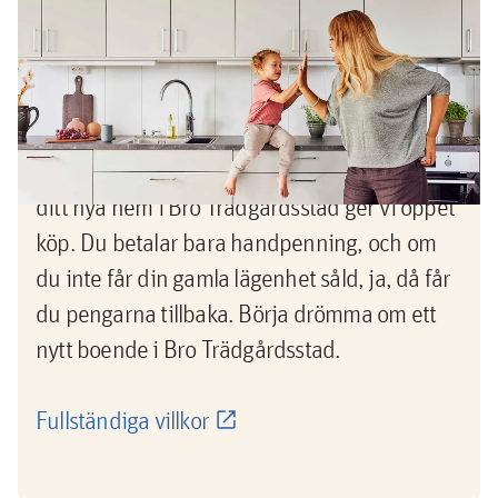
Köp nu, sälj sedan -pengarna
tillbaka om du inte lyckas sälja din
gamla bostad
Nu vågar du köpa innan du sålt! När du köper
ditt nya hem i Bro Trädgårdsstad ger vi öppet
köp. Du betalar bara handpenning, och om
du inte får din gamla lägenhet såld, ja, då får
du pengarna tillbaka. Börja drömma om ett
nytt boende i Bro Trädgårdsstad.
Fullständiga villkor