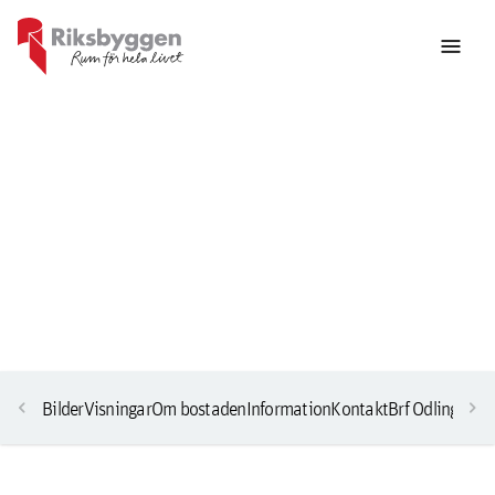
menu
chevron_left
chevron_right
Bilder
Visningar
Om bostaden
Information
Kontakt
Brf Odlingslun