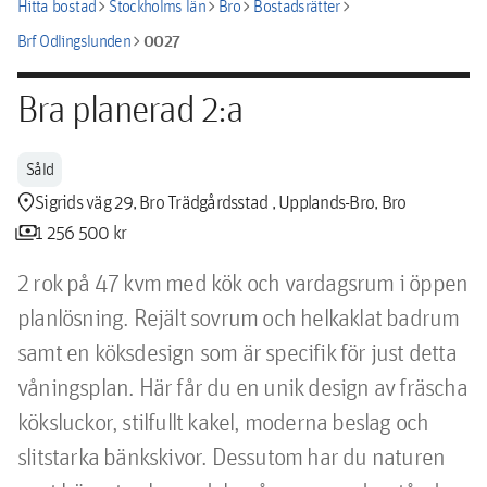
chevron_right
chevron_right
chevron_right
chevron_right
Hitta bostad
Stockholms län
Bro
Bostadsrätter
chevron_right
0027
Brf Odlingslunden
Bra planerad 2:a
Såld
location_pin
Sigrids väg 29, Bro Trädgårdsstad , Upplands-Bro, Bro
payments
1 256 500 kr
2 rok på 47 kvm med kök och vardagsrum i öppen 
planlösning. Rejält sovrum och helkaklat badrum 
samt en köksdesign som är specifik för just detta 
våningsplan. Här får du en unik design av fräscha 
köksluckor, stilfullt kakel, moderna beslag och 
slitstarka bänkskivor. Dessutom har du naturen 