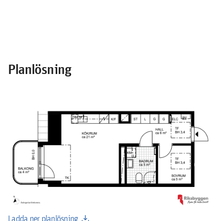
Planlösning
download
Ladda ner planlösning