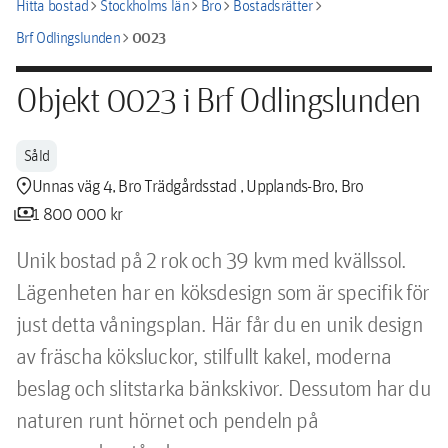
chevron_right
chevron_right
chevron_right
chevron_right
Hitta bostad
Stockholms län
Bro
Bostadsrätter
chevron_right
0023
Brf Odlingslunden
Objekt 0023 i Brf Odlingslunden
Såld
location_pin
Unnas väg 4, Bro Trädgårdsstad , Upplands-Bro, Bro
payments
1 800 000 kr
Unik bostad på 2 rok och 39 kvm med kvällssol. 
Lägenheten har en köksdesign som är specifik för 
just detta våningsplan. Här får du en unik design 
av fräscha köksluckor, stilfullt kakel, moderna 
beslag och slitstarka bänkskivor. Dessutom har du 
naturen runt hörnet och pendeln på 