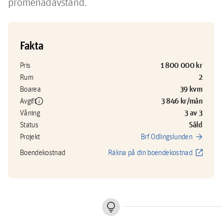
promenadavstånd. 
Fakta
1 800 000 kr
Pris
2
Rum
39 kvm
Boarea
info
3 846 kr/mån
Avgift
3 av 3
Våning
Såld
Status
arrow_forward
Projekt
Brf Odlingslunden
open_in_new
Boendekostnad
Räkna på din boendekostnad
lightbulb