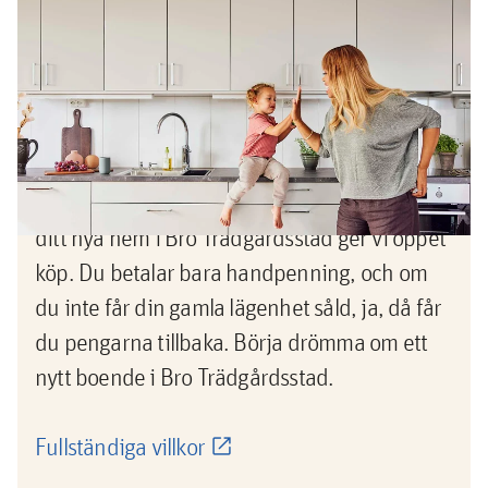
Erbjudande
Köp nu, sälj sedan -pengarna
tillbaka om du inte lyckas sälja din
gamla bostad
Nu vågar du köpa innan du sålt! När du köper
ditt nya hem i Bro Trädgårdsstad ger vi öppet
köp. Du betalar bara handpenning, och om
du inte får din gamla lägenhet såld, ja, då får
du pengarna tillbaka. Börja drömma om ett
nytt boende i Bro Trädgårdsstad.
Fullständiga villkor