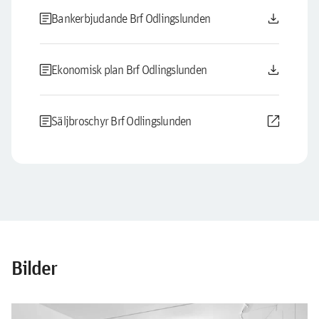
article
download
Bankerbjudande Brf Odlingslunden
article
download
Ekonomisk plan Brf Odlingslunden
article
open_in_new
Säljbroschyr Brf Odlingslunden
Bilder