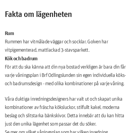
Fakta om lägenheten
Rum
Rummen har vitmålade väggar och socklar. Golven har
vitpigementerad, mattlackad 3-stavsparkett.
Kök och badrum
För att du ska känna att din nya bostad verkligen är bara din får
varje våningsplan i Brf Odlingslunden sin egen individuella köks-
och badrumsdesign - med olika kombinationer på varje våning.
Våra duktiga inredningsdesigners har valt ut och skapat unika
kombinationer av fräscha köksluckor, stilfullt kakel, moderna
beslag och slitstarka bänkskivor. Detta innebär att du kan hitta
just den unika lägenhet som passar det du söker.
Se mer om vilket våningsplan som har vilken inredning