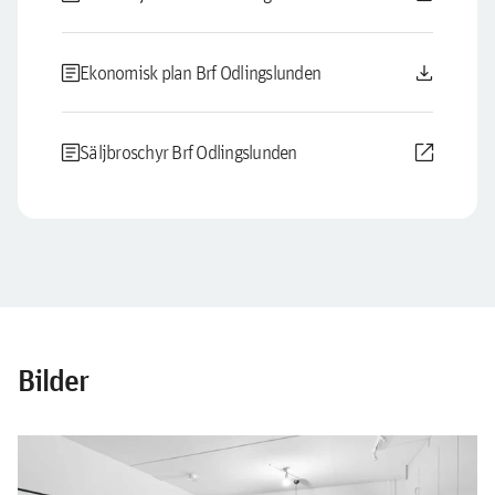
article
download
Ekonomisk plan Brf Odlingslunden
article
open_in_new
Säljbroschyr Brf Odlingslunden
Bilder