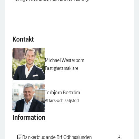
Kontakt
Michael Westerbom
Fastighetsmäklare
Torbjörn Boström
Affärs-och säljstöd
Information
article
download
Bankerbjudande Brf Odlingslunden