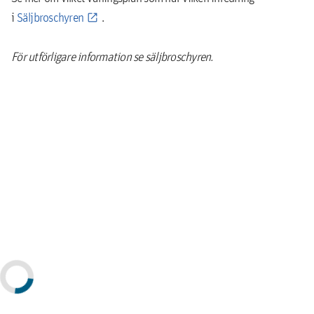
i
Säljbroschyren
.
För utförligare information se säljbroschyren.