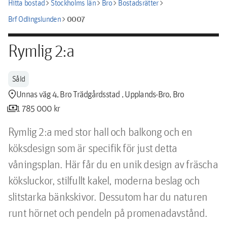
chevron_right
chevron_right
chevron_right
chevron_right
Hitta bostad
Stockholms län
Bro
Bostadsrätter
chevron_right
0007
Brf Odlingslunden
Rymlig 2:a
Såld
location_pin
Unnas väg 4, Bro Trädgårdsstad , Upplands-Bro, Bro
payments
1 785 000 kr
Rymlig 2:a med stor hall och balkong och en 
köksdesign som är specifik för just detta 
våningsplan. Här får du en unik design av fräscha 
köksluckor, stilfullt kakel, moderna beslag och 
slitstarka bänkskivor. Dessutom har du naturen 
runt hörnet och pendeln på promenadavstånd. 