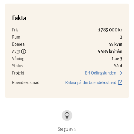
Fakta
1 785 000 kr
Pris
2
Rum
55 kvm
Boarea
info
4 585 kr/mån
Avgift
1 av 3
Våning
Såld
Status
arrow_forward
Projekt
Brf Odlingslunden
open_in_new
Boendekostnad
Räkna på din boendekostnad
lightbulb