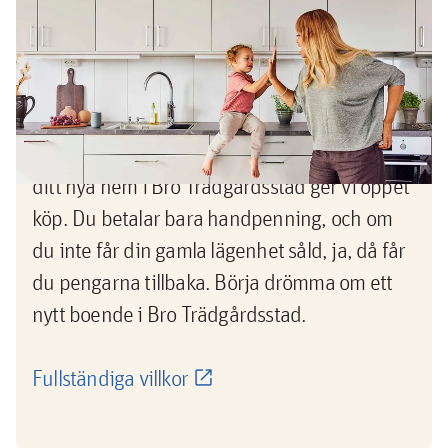
Köp nu, sälj sedan -pengarna
tillbaka om du inte lyckas sälja din
gamla bostad
Nu vågar du köpa innan du sålt! När du köper
ditt nya hem i Bro Trädgårdsstad ger vi öppet
köp. Du betalar bara handpenning, och om
du inte får din gamla lägenhet såld, ja, då får
du pengarna tillbaka. Börja drömma om ett
nytt boende i Bro Trädgårdsstad.
Fullständiga villkor