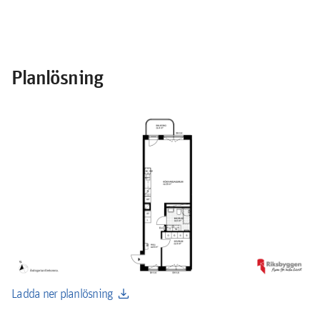
Planlösning
download
Ladda ner planlösning