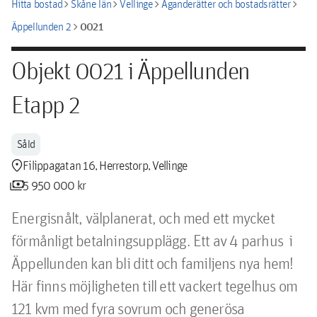
chevron_right
chevron_right
chevron_right
chevron_right
Hitta bostad
Skåne län
Vellinge
Äganderätter och bostadsrätter
chevron_right
0021
Äppellunden 2
Objekt 0021 i Äppellunden
Etapp 2
Såld
location_pin
Filippagatan 16, Herrestorp, Vellinge
payments
5 950 000 kr
Energisnålt, välplanerat, och med ett mycket 
förmånligt betalningsupplägg. Ett av 4 parhus  i 
Äppellunden kan bli ditt och familjens nya hem!

Här finns möjligheten till ett vackert tegelhus om 
121 kvm med fyra sovrum och generösa 