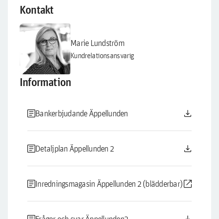
Kontakt
Marie Lundström
Kundrelationsansvarig
Information
article
download
Bankerbjudande Äppellunden
article
download
Detaljplan Äppellunden 2
article
open_in_new
Inredningsmagasin Äppellunden 2 (blädderbar)
Frågor och svar Äppellunden2