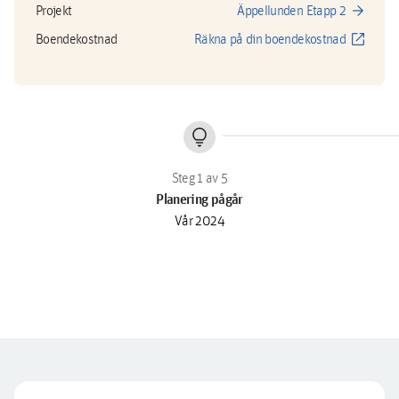
arrow_forward
Projekt
Äppellunden Etapp 2
open_in_new
Boendekostnad
Räkna på din boendekostnad
lightbulb
Planering pågår
Vår 2024