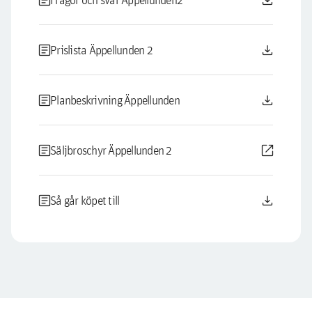
article
download
article
download
Prislista Äppellunden 2
article
download
Planbeskrivning Äppellunden
article
open_in_new
Säljbroschyr Äppellunden 2
article
download
Så går köpet till