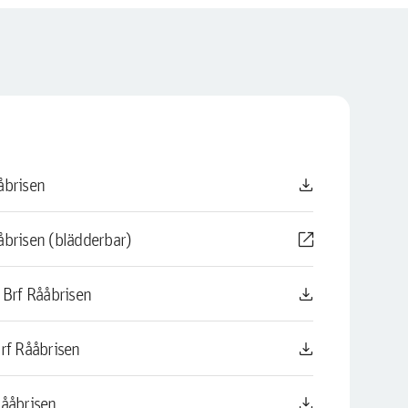
download
̊brisen
open_in_new
åbrisen (blädderbar)
download
Brf Rååbrisen
download
rf Rååbrisen
download
̊åbrisen