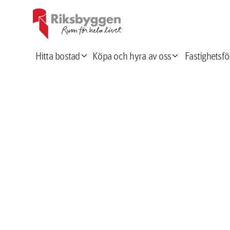
expand_more
expand_more
Hitta bostad
Köpa och hyra av oss
Fastighetsfö