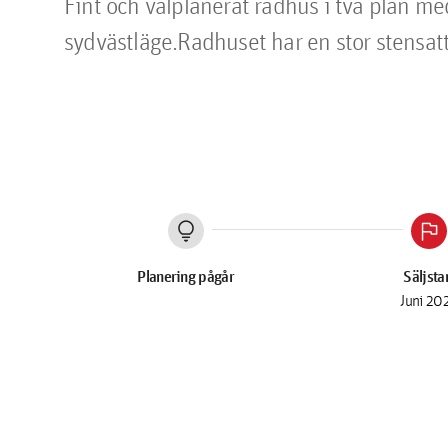
Fint och välplanerat radhus i två plan med
sydvästläge.Radhuset har en stor stensatt
lightbulb
flag
Planering pågår
Säljsta
Juni 20