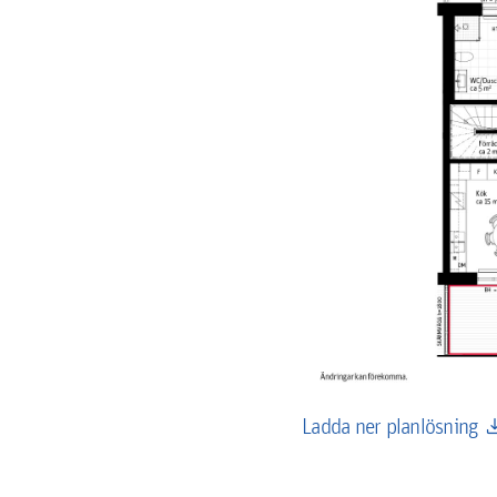
down
Ladda ner planlösning