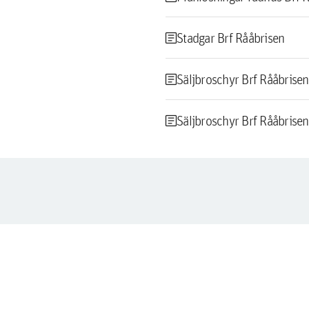
article
Stadgar Brf Rååbrisen
article
Säljbroschyr Brf Rååbrisen
article
Säljbroschyr Brf Rååbrisen