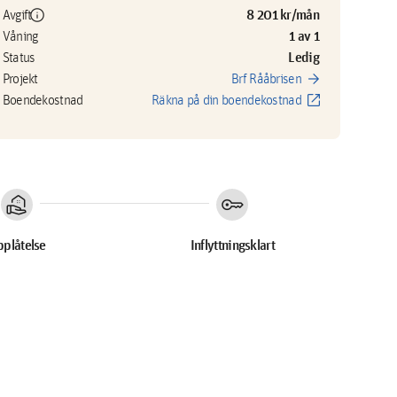
info
8 201 kr/mån
Avgift
1 av 1
Våning
Ledig
Status
arrow_forward
Projekt
Brf Rååbrisen
open_in_new
Boendekostnad
Räkna på din boendekostnad
real_estate_agent
key
plåtelse
Inflyttningsklart