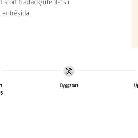
 stort trädäck/uteplats i 
 entrésida.
handyman
rt
Byggstart
Up
25