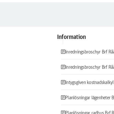
Information
article
Inredningsbroschyr Brf Råa
article
Inredningsbroschyr Brf Rå
article
Intygsgiven kostnadskalkyl 
article
Planlösningar lägenheter B
article
Planlösningar radhus Brf Ra