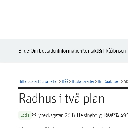
Bilder
Om bostaden
Information
Kontakt
Brf Rååbrisen
chevron_right
chevron_right
chevron_right
chevron_right
chevron_right
5
Hitta bostad
Skåne län
Råå
Bostadsrätter
Brf Rååbrisen
Radhus i två plan
location_pin
payments
Lybecksgatan 26 B, Helsingborg, Råå
4 49
Ledig