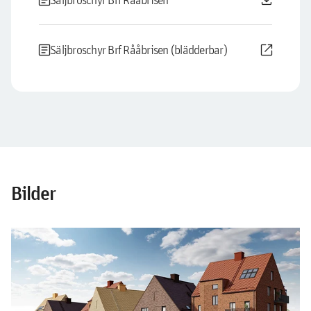
article
download
article
open_in_new
Säljbroschyr Brf Rååbrisen (blädderbar)
Bilder