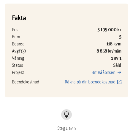
Fakta
5 195 000 kr
Pris
5
Rum
118 kvm
Boarea
info
8 858 kr/mån
Avgift
1 av 1
Våning
Såld
Status
arrow_forward
Projekt
Brf Rååbrisen
open_in_new
Boendekostnad
Räkna på din boendekostnad
lightbulb