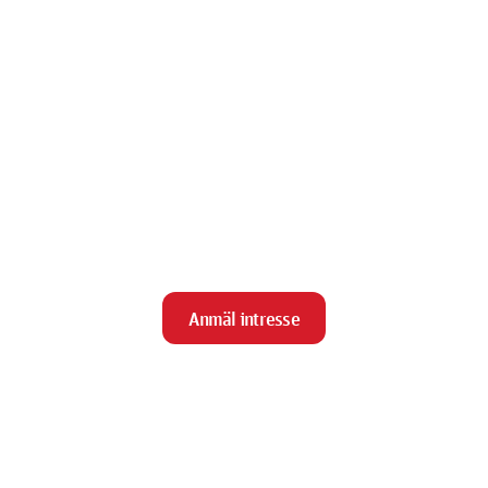
Anmäl intresse
close
Stäng