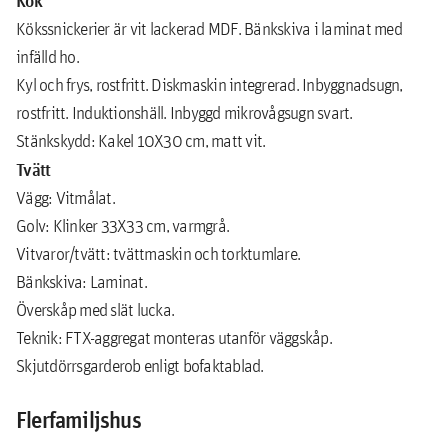
Kökssnickerier är vit lackerad MDF. Bänkskiva i laminat med
infälld ho.
Kyl och frys, rostfritt. Diskmaskin integrerad. Inbyggnadsugn,
rostfritt. Induktionshäll. Inbyggd mikrovågsugn svart.
Stänkskydd: Kakel 10X30 cm, matt vit.
Tvätt
Vägg: Vitmålat.
Golv: Klinker 33X33 cm, varmgrå.
Vitvaror/tvätt: tvättmaskin och torktumlare.
Bänkskiva: Laminat.
Överskåp med slät lucka.
Teknik: FTX-aggregat monteras utanför väggskåp.
Skjutdörrsgarderob enligt bofaktablad.
Flerfamiljshus