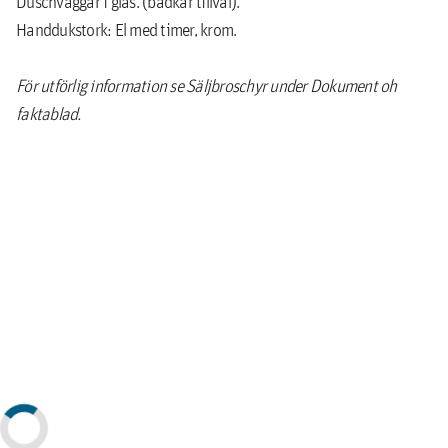
Duschväggar i glas. (badkar tillval).
Handdukstork: El med timer, krom.
För utförlig information se Säljbroschyr under Dokument oh
faktablad.