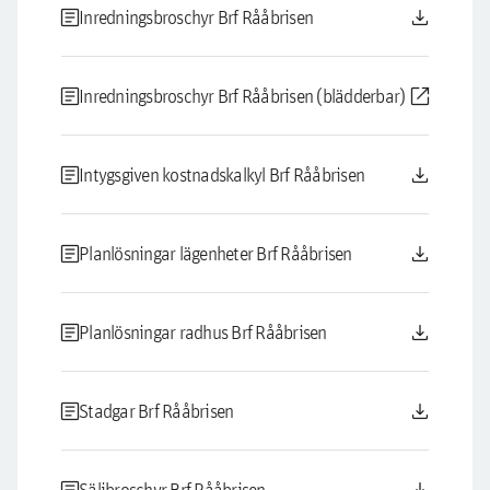
article
download
Inredningsbroschyr Brf Rååbrisen
article
open_in_new
Inredningsbroschyr Brf Rååbrisen (blädderbar)
article
download
Intygsgiven kostnadskalkyl Brf Rååbrisen
article
download
Planlösningar lägenheter Brf Rååbrisen
article
download
Planlösningar radhus Brf Rååbrisen
article
download
Stadgar Brf Rååbrisen
Säljbroschyr Brf Rååbrisen