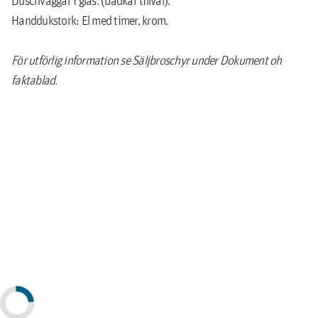
Duschväggar i glas. (badkar tillval).
Handdukstork: El med timer, krom.
För utförlig information se Säljbroschyr under Dokument oh
faktablad.