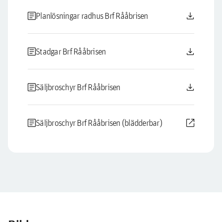
article
download
Planlösningar radhus Brf Rååbrisen
article
download
Stadgar Brf Rååbrisen
article
download
Säljbroschyr Brf Rååbrisen
article
open_in_new
Säljbroschyr Brf Rååbrisen (blädderbar)