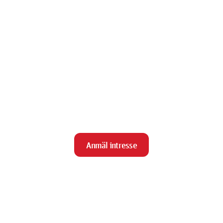
Anmäl intresse
close
Stäng