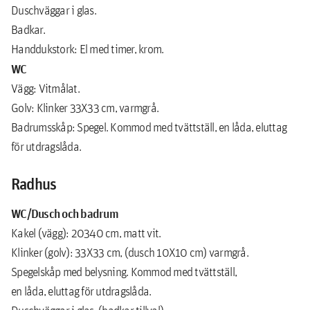
Duschväggar i glas.
Badkar.
Handdukstork: El med timer, krom.
WC
Vägg: Vitmålat.
Golv: Klinker 33X33 cm, varmgrå.
Badrumsskåp: Spegel. Kommod med tvättställ, en låda, eluttag
för utdragslåda.
Radhus
WC/Dusch och badrum
Kakel (vägg): 20340 cm, matt vit.
Klinker (golv): 33X33 cm, (dusch 10X10 cm) varmgrå.
Spegelskåp med belysning. Kommod med tvättställ,
en låda, eluttag för utdragslåda.