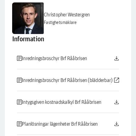
Christopher Westergren
Fastighetsmäklare
Information
article
download
Inredningsbroschyr Brf Rååbrisen
article
open_in_new
Inredningsbroschyr Brf Rååbrisen (blädderbar)
article
download
Intygsgiven kostnadskalkyl Brf Rååbrisen
article
download
Planlösningar lägenheter Brf Rååbrisen