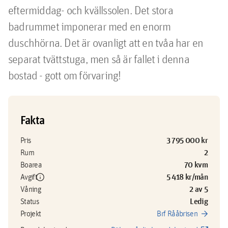
eftermiddag- och kvällssolen. Det stora 
badrummet imponerar med en enorm 
duschhörna. Det är ovanligt att en tvåa har en 
separat tvättstuga, men så är fallet i denna 
bostad - gott om förvaring!
Fakta
3 795 000 kr
Pris
2
Rum
70 kvm
Boarea
info
5 418 kr/mån
Avgift
2 av 5
Våning
Ledig
Status
arrow_forward
Projekt
Brf Rååbrisen