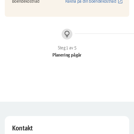
open_in_new
Boendekostnad
Räkna på din boendekostnad
lightbulb
Planering pågår
Kontakt