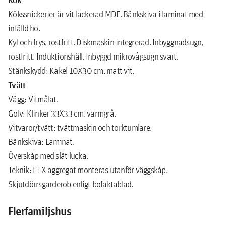
Kökssnickerier är vit lackerad MDF. Bänkskiva i laminat med
infälld ho.
Kyl och frys, rostfritt. Diskmaskin integrerad. Inbyggnadsugn,
rostfritt. Induktionshäll. Inbyggd mikrovågsugn svart.
Stänkskydd: Kakel 10X30 cm, matt vit.
Tvätt
Vägg: Vitmålat.
Golv: Klinker 33X33 cm, varmgrå.
Vitvaror/tvätt: tvättmaskin och torktumlare.
Bänkskiva: Laminat.
Överskåp med slät lucka.
Teknik: FTX-aggregat monteras utanför väggskåp.
Skjutdörrsgarderob enligt bofaktablad.
Flerfamiljshus