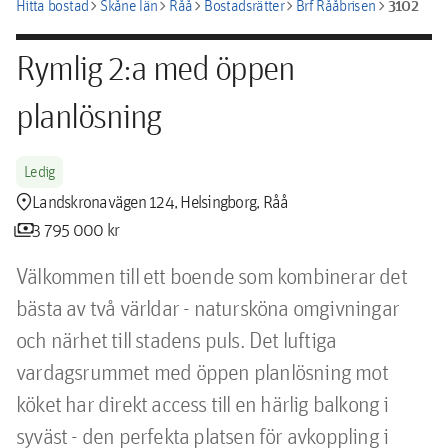
chevron_right
chevron_right
chevron_right
chevron_right
chevron_right
3102
Hitta bostad
Skåne län
Råå
Bostadsrätter
Brf Rååbrisen
Rymlig 2:a med öppen
planlösning
Ledig
location_pin
Landskronavägen 124, Helsingborg, Råå
payments
3 795 000 kr
Välkommen till ett boende som kombinerar det 
bästa av två världar - natursköna omgivningar 
och närhet till stadens puls. Det luftiga 
vardagsrummet med öppen planlösning mot 
köket har direkt access till en härlig balkong i 
syväst - den perfekta platsen för avkoppling i 