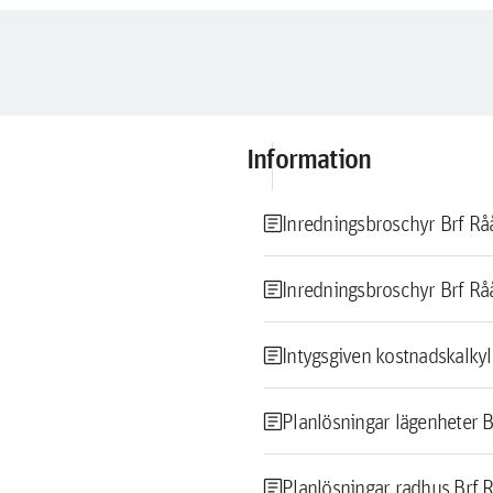
Information
article
Inredningsbroschyr Brf Råa
article
Inredningsbroschyr Brf Rå
article
Intygsgiven kostnadskalkyl 
article
Planlösningar lägenheter B
article
Planlösningar radhus Brf Ra