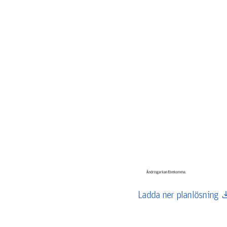
down
Ladda ner planlösning