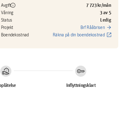
info
7 723 kr/mån
Avgift
3 av 5
Våning
Ledig
Status
arrow_forward
Projekt
Brf Rååbrisen
open_in_new
Boendekostnad
Räkna på din boendekostnad
real_estate_agent
key
plåtelse
Inflyttningsklart