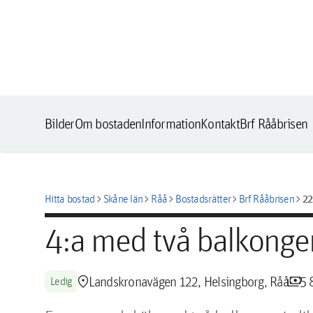
Bilder
Om bostaden
Information
Kontakt
Brf Rååbrisen
chevron_right
chevron_right
chevron_right
chevron_right
chevron_right
2
Hitta bostad
Skåne län
Råå
Bostadsrätter
Brf Rååbrisen
4:a med två balkonge
location_pin
payments
Landskronavägen 122, Helsingborg, Råå
5 
Ledig