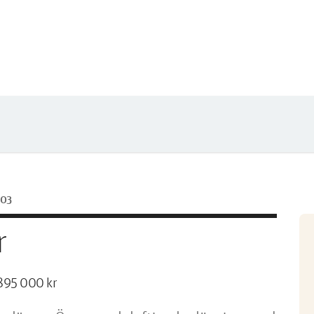
203
r
895 000 kr