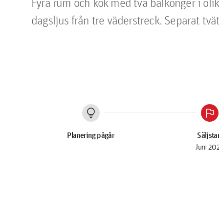
Fyra rum och kök med två balkonger i oli
dagsljus från tre väderstreck. Separat tvä
lightbulb
flag
Planering pågår
Säljsta
Juni 20