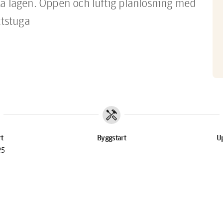
ka lägen. Öppen och luftig planlösning med 
ttstuga
handyman
rt
Byggstart
Up
25