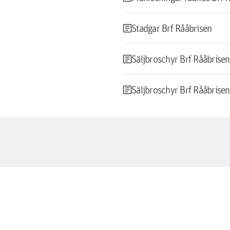
article
Stadgar Brf Rååbrisen
article
Säljbroschyr Brf Rååbrisen
article
Säljbroschyr Brf Rååbrisen