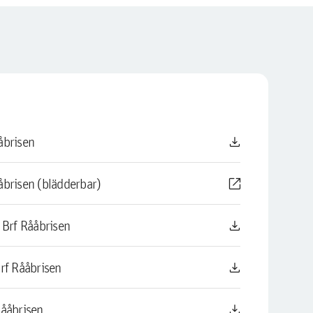
download
̊brisen
open_in_new
åbrisen (blädderbar)
download
Brf Rååbrisen
download
rf Rååbrisen
download
̊åbrisen