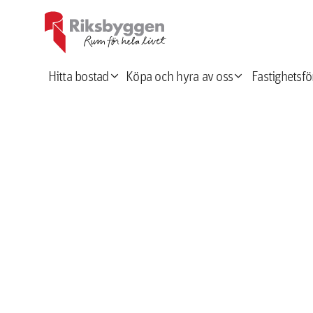
expand_more
expand_more
Hitta bostad
Köpa och hyra av oss
Fastighetsfö