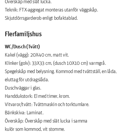
Överskåp med slät lucka.
Teknik: FTX-aggregat monteras utanför väggskåp.
Skjutdörrsgarderob enligt bofaktablad.
Flerfamiljshus
WC/Dusch (Tvätt)
Kakel (vägg): 20X40 cm, matt vit.
Klinker (golv): 33X33 cm, (dusch 10X10 cm) varmgrå.
Spegelskåp med belysning. Kommod med tvättställ, en låda,
eluttag för utdragslåda.
Duschväggar i glas.
Handdukstork: El med timer, krom.
Vitvaror/tvätt: Tvättmaskin och torktumlare.
Bänkskiva: Laminat.
Överskåp: Överskåp med slät lucka i samma
kulör som kommod, vit stomme.