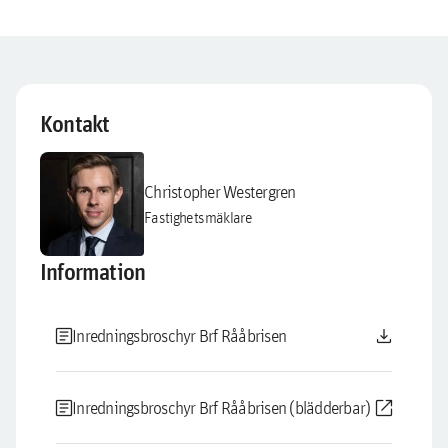
Kontakt
Christopher Westergren
Fastighetsmäklare
Information
article
download
Inredningsbroschyr Brf Rååbrisen
article
open_in_new
Inredningsbroschyr Brf Rååbrisen (blädderbar)