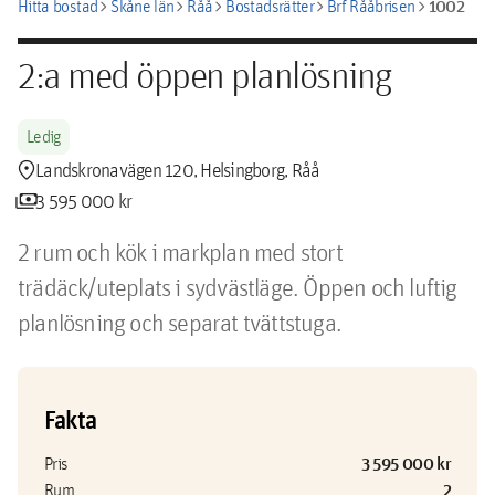
chevron_right
chevron_right
chevron_right
chevron_right
chevron_right
1002
Hitta bostad
Skåne län
Råå
Bostadsrätter
Brf Rååbrisen
2:a med öppen planlösning
Ledig
location_pin
Landskronavägen 120, Helsingborg, Råå
payments
3 595 000 kr
2 rum och kök i markplan med stort 
trädäck/uteplats i sydvästläge. Öppen och luftig 
planlösning och separat tvättstuga.
Fakta
3 595 000 kr
Pris
2
Rum