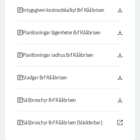
article
download
Intygsgiven kostnadskalkyl Brf Rååbrisen
article
download
Planlösningar lägenheter Brf Rååbrisen
article
download
Planlösningar radhus Brf Rååbrisen
article
download
Stadgar Brf Rååbrisen
article
download
Säljbroschyr Brf Rååbrisen
article
open_in_new
Säljbroschyr Brf Rååbrisen (blädderbar)