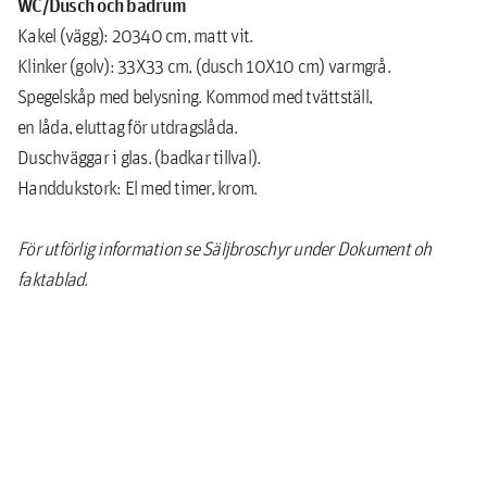
WC/Dusch och badrum
Kakel (vägg): 20340 cm, matt vit.
Klinker (golv): 33X33 cm, (dusch 10X10 cm) varmgrå.
Spegelskåp med belysning. Kommod med tvättställ,
en låda, eluttag för utdragslåda.
Duschväggar i glas. (badkar tillval).
Handdukstork: El med timer, krom.
För utförlig information se Säljbroschyr under Dokument oh
faktablad.