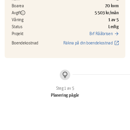
70 kvm
Boarea
info
5 503 kr/mån
Avgift
1 av 5
Våning
Ledig
Status
arrow_forward
Projekt
Brf Rååbrisen
open_in_new
Boendekostnad
Räkna på din boendekostnad
lightbulb
Planering pågår