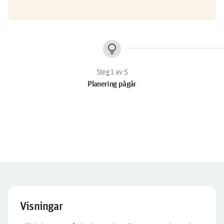
lightbulb
Planering pågår
Visningar