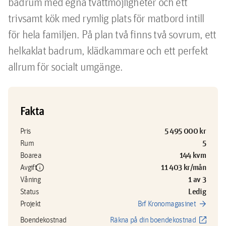
badrum med egna tvättmöjligheter och ett 
trivsamt kök med rymlig plats för matbord intill 
för hela familjen. På plan två finns två sovrum, ett 
helkaklat badrum, klädkammare och ett perfekt 
allrum för socialt umgänge. 
Fakta
5 495 000 kr
Pris
5
Rum
144 kvm
Boarea
info
11 403 kr/mån
Avgift
1 av 3
Våning
Ledig
Status
arrow_forward
Projekt
Brf Kronomagasinet
open_in_new
Boendekostnad
Räkna på din boendekostnad