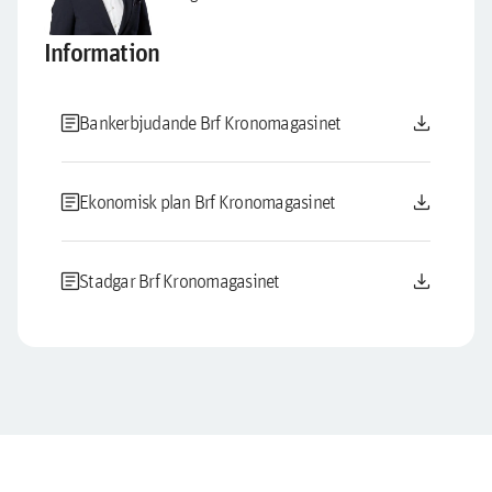
Information
article
download
Bankerbjudande Brf Kronomagasinet
article
download
Ekonomisk plan Brf Kronomagasinet
article
download
Stadgar Brf Kronomagasinet