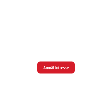
Anmäl intresse
close
Stäng
Meny