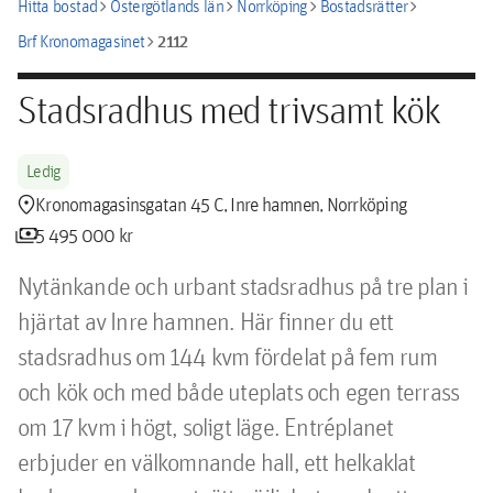
chevron_right
chevron_right
chevron_right
chevron_right
Hitta bostad
Östergötlands län
Norrköping
Bostadsrätter
chevron_right
2112
Brf Kronomagasinet
Stadsradhus med trivsamt kök
Ledig
location_pin
Kronomagasinsgatan 45 C, Inre hamnen, Norrköping
payments
5 495 000 kr
Nytänkande och urbant stadsradhus på tre plan i 
hjärtat av Inre hamnen. Här finner du ett 
stadsradhus om 144 kvm fördelat på fem rum 
och kök och med både uteplats och egen terrass 
om 17 kvm i högt, soligt läge. Entréplanet 
erbjuder en välkomnande hall, ett helkaklat 