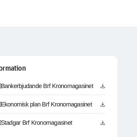
formation
le
download
Bankerbjudande Brf Kronomagasinet
le
download
Ekonomisk plan Brf Kronomagasinet
le
download
Stadgar Brf Kronomagasinet