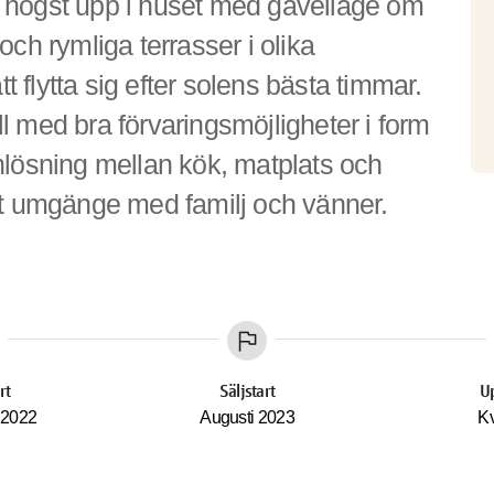
högst upp i huset med gavelläge om 
ch rymliga terrasser i olika 
t flytta sig efter solens bästa timmar. 
 med bra förvaringsmöjligheter i form 
lösning mellan kök, matplats och 
gt umgänge med familj och vänner. 
flag
rt
Säljstart
Up
 2022
Augusti 2023
Kv