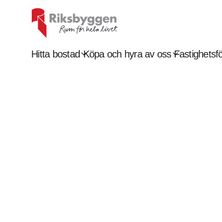
expand_more
expand_more
Hitta bostad
Köpa och hyra av oss
Fastighetsfö