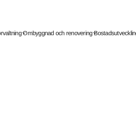
expand_more
expand_more
rvaltning
Ombyggnad och renovering
Bostadsutvecklin