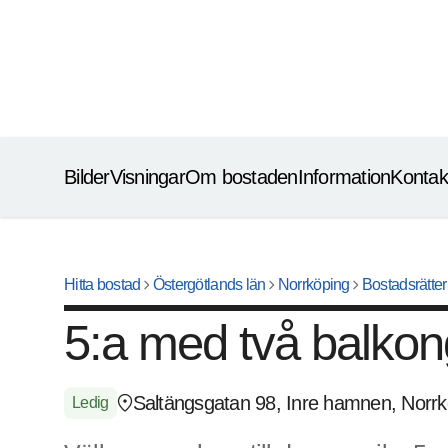
Bilder
Visningar
Om bostaden
Information
Kontak
chevron_right
chevron_right
chevron_right
che
Hitta bostad
Östergötlands län
Norrköping
Bostadsrätter
5:a med två balkon
location_pin
Saltängsgatan 98, Inre hamnen, Norrk
Ledig