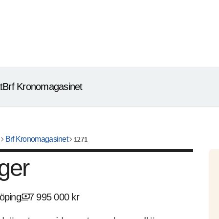
t
Brf Kronomagasinet
vron_right
chevron_right
1271
Brf Kronomagasinet
ger
payments
öping
7 995 000 kr