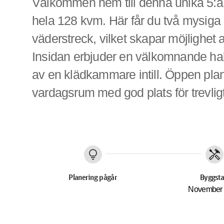
Välkommen hem till denna unika 5:a 
hela 128 kvm. Här får du två mysiga o
väderstreck, vilket skapar möjlighet at
Insidan erbjuder en välkomnande hall
av en klädkammare intill. Öppen plan
vardagsrum med god plats för trevli
lightbulb
handyman
Planering pågår
Byggsta
November