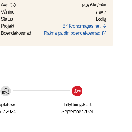
info
9 376 kr/mån
Avgift
7 av 7
Våning
Ledig
Status
arrow_forward
Projekt
Brf Kronomagasinet
open_in_new
Boendekostnad
Räkna på din boendekostnad
real_estate_agent
key
plåtelse
Inflyttningsklart
. 2 2024
September 2024