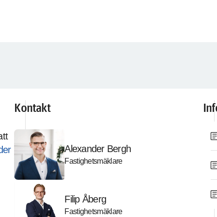
Kontakt
In
artic
tt
Alexander Bergh
der
Fastighetsmäklare
artic
artic
Filip Åberg
Fastighetsmäklare