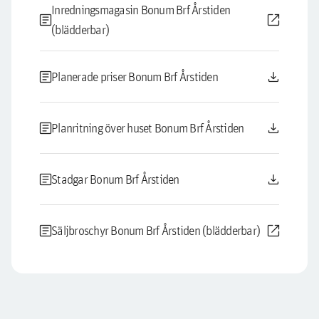
Inredningsmagasin Bonum Brf Årstiden
article
open_in_new
(blädderbar)
article
download
Planerade priser Bonum Brf Årstiden
article
download
Planritning över huset Bonum Brf Årstiden
article
download
Stadgar Bonum Brf Årstiden
article
open_in_new
Säljbroschyr Bonum Brf Årstiden (blädderbar)