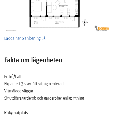
download
Ladda ner planlösning
Fakta om lägenheten
Entré/hall
Ekparkett 3 stav lätt vitpigmenterad
Vitmålade väggar
Skjutdörrsgarderob och garderober enligt ritning
Kök/matplats