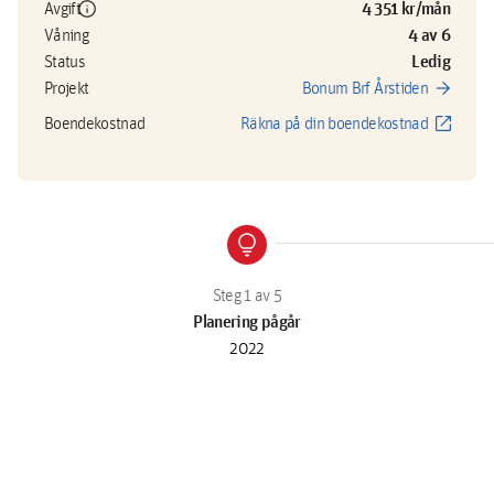
info
4 351 kr/mån
Avgift
4 av 6
Våning
Ledig
Status
arrow_forward
Projekt
Bonum Brf Årstiden
open_in_new
Boendekostnad
Räkna på din boendekostnad
lightbulb
Planering pågår
2022