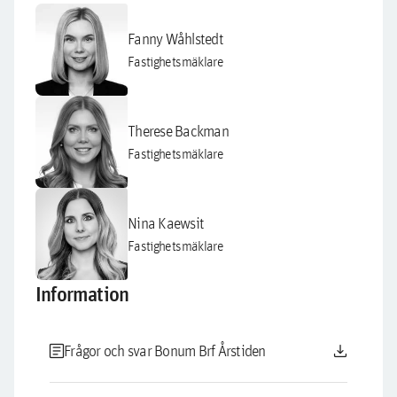
Fanny Wåhlstedt
Fastighetsmäklare
Therese Backman
Fastighetsmäklare
Nina Kaewsit
Fastighetsmäklare
Information
article
download
Frågor och svar Bonum Brf Årstiden