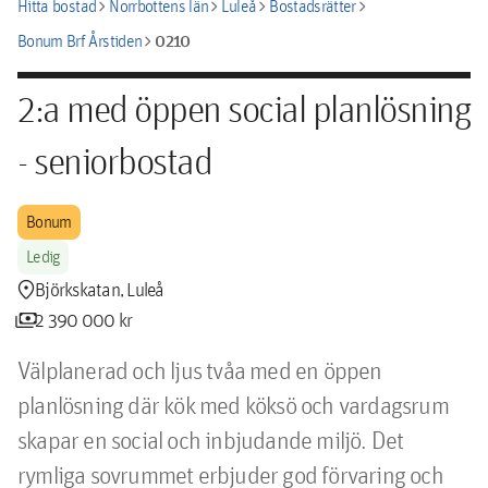
chevron_right
chevron_right
chevron_right
chevron_right
Hitta bostad
Norrbottens län
Luleå
Bostadsrätter
chevron_right
0210
Bonum Brf Årstiden
2:a med öppen social planlösning
- seniorbostad
Bonum
Ledig
location_pin
Björkskatan, Luleå
payments
2 390 000 kr
Välplanerad och ljus tvåa med en öppen 
planlösning där kök med köksö och vardagsrum 
skapar en social och inbjudande miljö. Det 
rymliga sovrummet erbjuder god förvaring och 