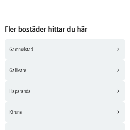
Fler bostäder hittar du här
chevron_right
Gammelstad
chevron_right
Gällivare
chevron_right
Haparanda
chevron_right
Kiruna