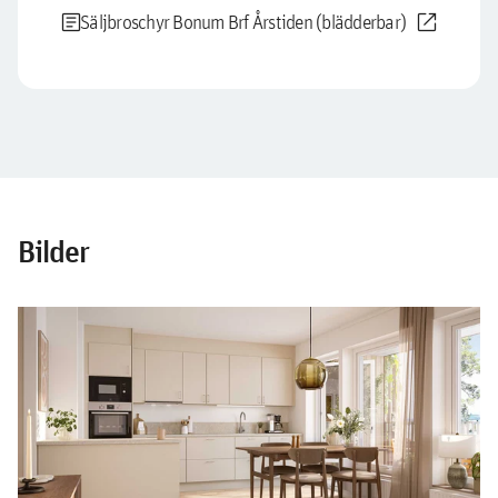
article
open_in_new
Säljbroschyr Bonum Brf Årstiden (blädderbar)
Bilder