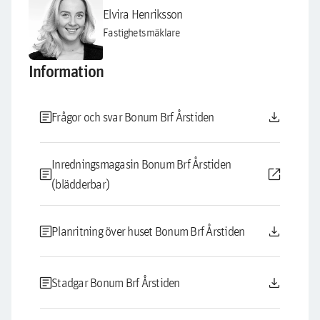
Elvira Henriksson
Fastighetsmäklare
Information
article
download
Frågor och svar Bonum Brf Årstiden
Inredningsmagasin Bonum Brf Årstiden
article
open_in_new
(blädderbar)
article
download
Planritning över huset Bonum Brf Årstiden
article
download
Stadgar Bonum Brf Årstiden