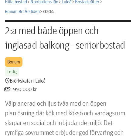
chevron_right
chevron_right
chevron_right
chevron_right
Hitta bostad
Norrbottens län
Luleå
Bostadsrätter
chevron_right
0204
Bonum Brf Årstiden
2:a med både öppen och
inglasad balkong - seniorbostad
Bonum
Ledig
location_pin
Björkskatan, Luleå
payments
1 950 000 kr
Välplanerad och ljus tvåa med en öppen 
planlösning där kök med köksö och vardagsrum 
skapar en social och inbjudande miljö. Det 
rymliga sovrummet erbjuder god förvaring och 