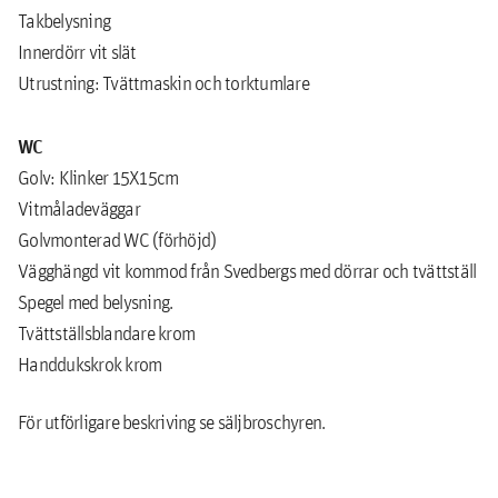
Takbelysning
Innerdörr vit slät
Utrustning: Tvättmaskin och torktumlare
WC
Golv: Klinker 15X15cm
Vitmåladeväggar
Golvmonterad WC (förhöjd)
Vägghängd vit kommod från Svedbergs med dörrar och tvättställ
Spegel med belysning.
Tvättställsblandare krom
Handdukskrok krom
För utförligare beskriving se säljbroschyren.