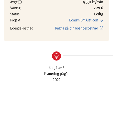
info
4 351 kr/mån
Avgift
2 av 6
Våning
Ledig
Status
arrow_forward
Projekt
Bonum Brf Årstiden
open_in_new
Boendekostnad
Räkna på din boendekostnad
lightbulb
Planering pågår
2022