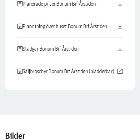
article
download
Planerade priser Bonum Brf Årstiden
article
download
Planritning över huset Bonum Brf Årstiden
article
download
Stadgar Bonum Brf Årstiden
article
open_in_new
Säljbroschyr Bonum Brf Årstiden (blädderbar)
Bilder