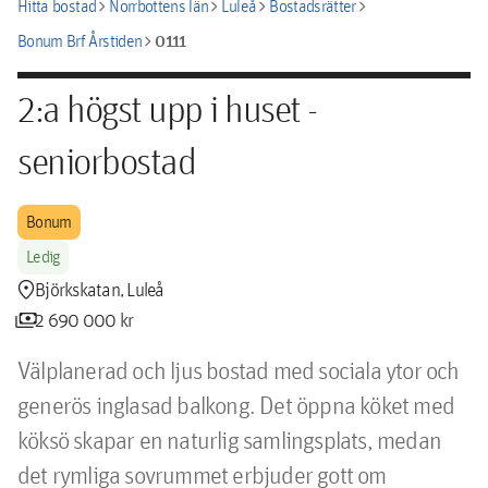
chevron_right
chevron_right
chevron_right
chevron_right
Hitta bostad
Norrbottens län
Luleå
Bostadsrätter
chevron_right
0111
Bonum Brf Årstiden
2:a högst upp i huset -
seniorbostad
Bonum
Ledig
location_pin
Björkskatan, Luleå
payments
2 690 000 kr
Välplanerad och ljus bostad med sociala ytor och 
generös inglasad balkong. Det öppna köket med 
köksö skapar en naturlig samlingsplats, medan 
det rymliga sovrummet erbjuder gott om 