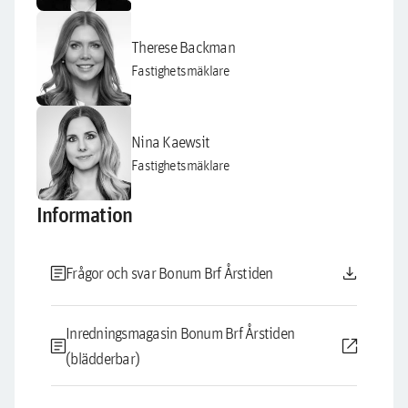
Therese Backman
Fastighetsmäklare
Nina Kaewsit
Fastighetsmäklare
Information
article
download
Frågor och svar Bonum Brf Årstiden
Inredningsmagasin Bonum Brf Årstiden
article
open_in_new
(blädderbar)