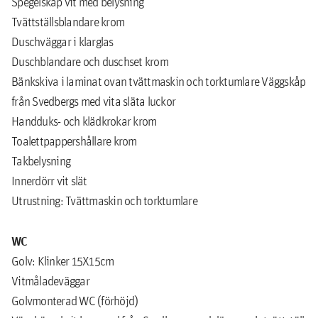
Spegelskåp vit med belysning
Tvättställsblandare krom
Duschväggar i klarglas
Duschblandare och duschset krom
Bänkskiva i laminat ovan tvättmaskin och torktumlare Väggskåp
från Svedbergs med vita släta luckor
Handduks- och klädkrokar krom
Toalettpappershållare krom
Takbelysning
Innerdörr vit slät
Utrustning: Tvättmaskin och torktumlare
WC
Golv: Klinker 15X15cm
Vitmåladeväggar
Golvmonterad WC (förhöjd)