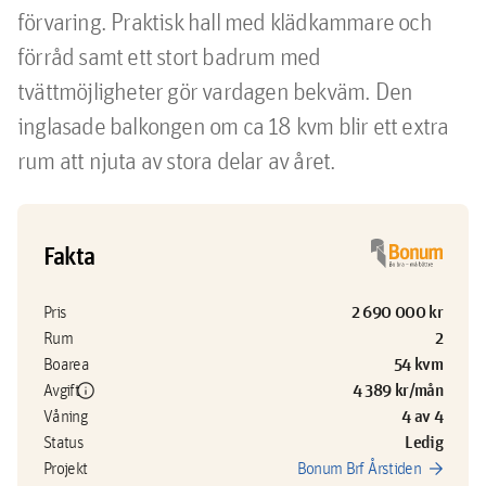
förvaring. Praktisk hall med klädkammare och 
förråd samt ett stort badrum med 
tvättmöjligheter gör vardagen bekväm. Den 
inglasade balkongen om ca 18 kvm blir ett extra 
rum att njuta av stora delar av året.
Fakta
2 690 000 kr
Pris
2
Rum
54 kvm
Boarea
info
4 389 kr/mån
Avgift
4 av 4
Våning
Ledig
Status
arrow_forward
Projekt
Bonum Brf Årstiden