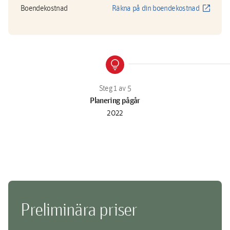
open_in_new
Boendekostnad
Räkna på din boendekostnad
lightbulb
Planering pågår
2022
Preliminära priser