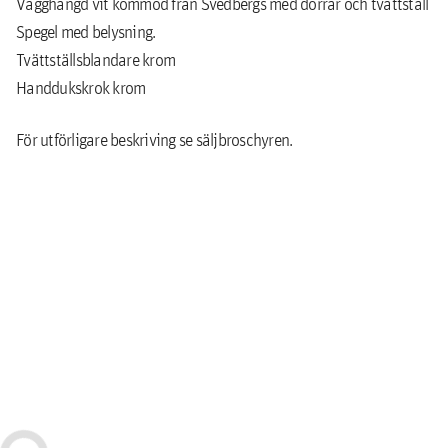
Vägghängd vit kommod från Svedbergs med dörrar och tvättställ
Spegel med belysning.
Tvättställsblandare krom
Handdukskrok krom
För utförligare beskriving se säljbroschyren.