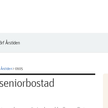
rf Årstiden
chevron_right
0105
Årstiden
 seniorbostad