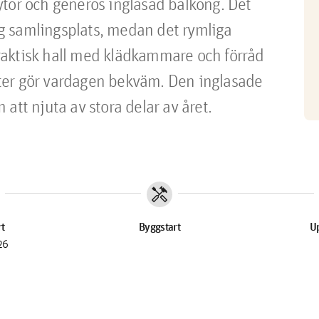
tor och generös inglasad balkong. Det 
 samlingsplats, medan det rymliga 
aktisk hall med klädkammare och förråd 
ter gör vardagen bekväm. Den inglasade 
att njuta av stora delar av året.
handyman
rt
Byggstart
Up
26