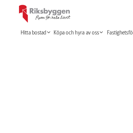
expand_more
expand_more
Hitta bostad
Köpa och hyra av oss
Fastighetsfö