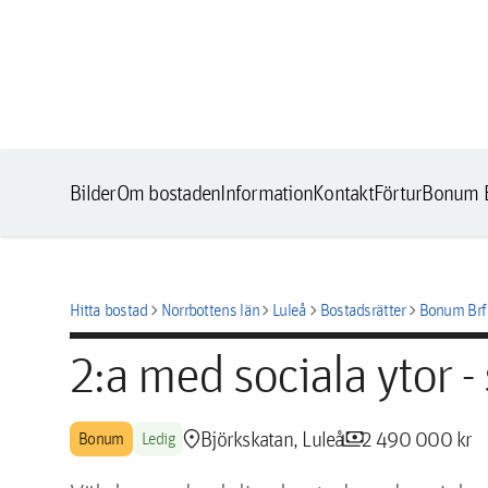
Bilder
Om bostaden
Information
Kontakt
Förtur
Bonum B
chevron_right
chevron_right
chevron_right
chevron_right
Hitta bostad
Norrbottens län
Luleå
Bostadsrätter
Bonum Brf 
2:a med sociala ytor -
location_pin
payments
Björkskatan, Luleå
2 490 000 kr
Bonum
Ledig