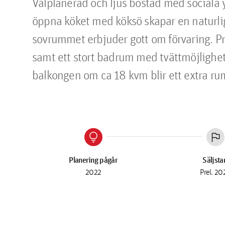
Välplanerad och ljus bostad med sociala y
öppna köket med köksö skapar en naturlig
sovrummet erbjuder gott om förvaring. Pr
samt ett stort badrum med tvättmöjlighe
balkongen om ca 18 kvm blir ett extra rum 
lightbulb
flag
Planering pågår
Säljsta
2022
Prel. 20