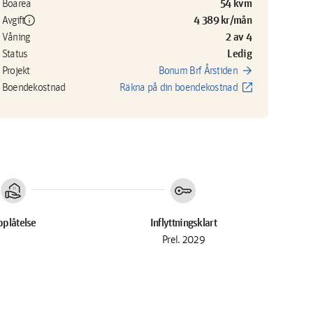
54 kvm
Boarea
info
4 389 kr/mån
Avgift
2 av 4
Våning
Ledig
Status
arrow_forward
Projekt
Bonum Brf Årstiden
open_in_new
Boendekostnad
Räkna på din boendekostnad
real_estate_agent
key
plåtelse
Inflyttningsklart
Prel. 2029