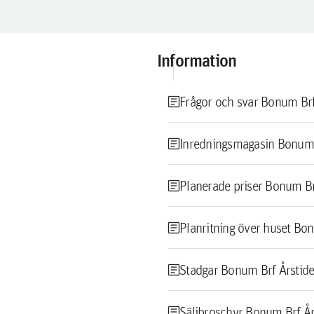
Information
article
Frågor och svar Bonum Brf
article
Inredningsmagasin Bonum 
article
Planerade priser Bonum Br
article
Planritning över huset Bo
article
Stadgar Bonum Brf Årstid
article
Säljbroschyr Bonum Brf År