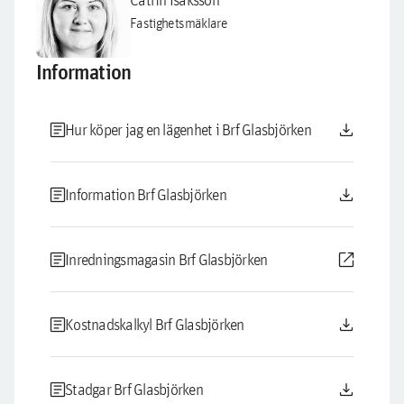
Fastighetsmäklare
Information
article
download
Hur köper jag en lägenhet i Brf Glasbjörken
article
download
Information Brf Glasbjörken
article
open_in_new
Inredningsmagasin Brf Glasbjörken
article
download
Kostnadskalkyl Brf Glasbjörken
article
download
Stadgar Brf Glasbjörken