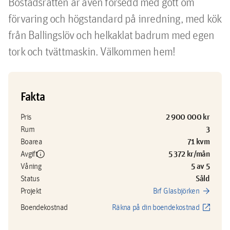
Bostadsrätten är även försedd med gott om 
förvaring och högstandard på inredning, med kök 
från Ballingslöv och helkaklat badrum med egen 
tork och tvättmaskin. Välkommen hem!
Fakta
2 900 000 kr
Pris
3
Rum
71 kvm
Boarea
info
5 372 kr/mån
Avgift
5 av 5
Våning
Såld
Status
arrow_forward
Projekt
Brf Glasbjörken
open_in_new
Boendekostnad
Räkna på din boendekostnad