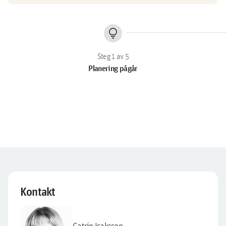
lightbulb
Planering pågår
Kontakt
Catrin Isaksson