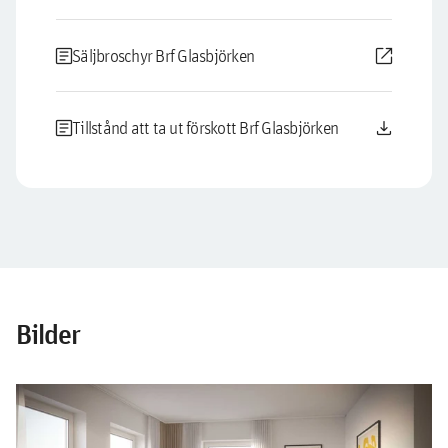
article
open_in_new
Säljbroschyr Brf Glasbjörken
article
download
Tillstånd att ta ut förskott Brf Glasbjörken
Bilder