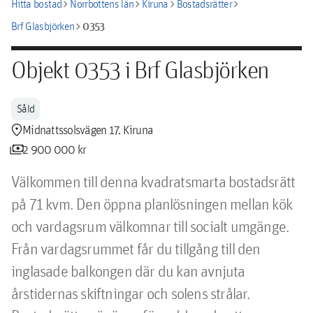
chevron_right
chevron_right
chevron_right
chevron_right
Hitta bostad
Norrbottens län
Kiruna
Bostadsrätter
chevron_right
0353
Brf Glasbjörken
Objekt 0353 i Brf Glasbjörken
Såld
location_pin
Midnattssolsvägen 17, Kiruna
payments
2 900 000 kr
Välkommen till denna kvadratsmarta bostadsrätt 
på 71 kvm. Den öppna planlösningen mellan kök 
och vardagsrum välkomnar till socialt umgänge. 
Från vardagsrummet får du tillgång till den 
inglasade balkongen där du kan avnjuta 
årstidernas skiftningar och solens strålar. 