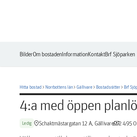
Bilder
Om bostaden
Information
Kontakt
Brf Sjöparken
chevron_right
chevron_right
chevron_right
chevron_right
Hitta bostad
Norrbottens län
Gällivare
Bostadsrätter
Brf Sjö
4:a med öppen planlö
location_pin
payments
Schaktmästargatan 12 A, Gällivare
2 495 0
Ledig