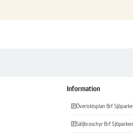
Information
article
Överisktsplan Brf Sjöpark
article
Säljbroschyr Brf Sjöparke