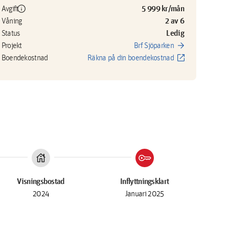
info
5 999 kr/mån
Avgift
2 av 6
Våning
Ledig
Status
arrow_forward
Projekt
Brf Sjöparken
open_in_new
Boendekostnad
Räkna på din boendekostnad
house
key
Visningsbostad
Inflyttningsklart
2024
Januari 2025