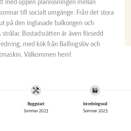
ätt med öppen planlösningen mellan 
omnar till socialt umgänge. Från det stora 
ut på den inglasade balkongen och 
 strålar. Bostadsrätten är även försedd 
edning, med kök från Ballingslöv och 
ättmaskin. Välkommen hem!
handyman
countertops
Byggstart
Inredningsval
Sommar 2023
Sommar 2023