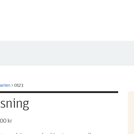
chevron_right
0123
parken
sning
00 kr