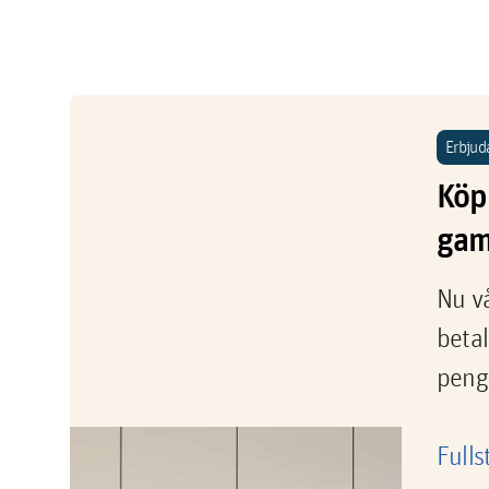
Erbjud
Köp 
gam
Nu vå
betal
penga
Fulls