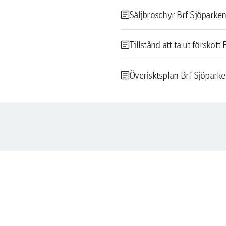
article
Säljbroschyr Brf Sjöparken
article
Tillstånd att ta ut förskott
article
Överisktsplan Brf Sjöpark