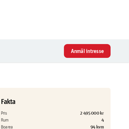
Anmäl intresse
Fakta
2 495 000 kr
Pris
4
Rum
94 kvm
Boarea