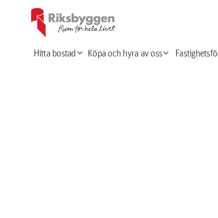
expand_more
expand_more
Hitta bostad
Köpa och hyra av oss
Fastighetsfö