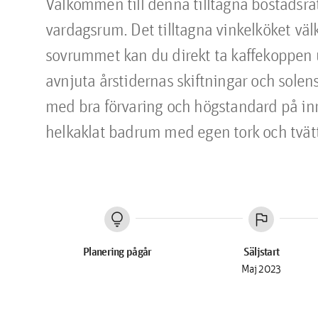
Välkommen till denna tilltagna bostadsr
vardagsrum. Det tilltagna vinkelköket välk
sovrummet kan du direkt ta kaffekoppen 
avnjuta årstidernas skiftningar och solens
med bra förvaring och högstandard på inr
helkaklat badrum med egen tork och tv
lightbulb
flag
Planering pågår
Säljstart
Maj 2023