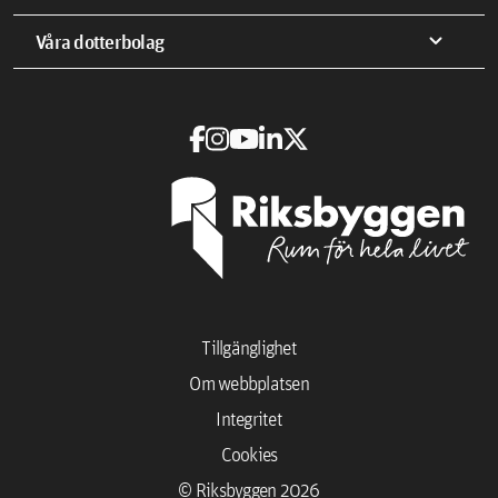
expand_more
Våra dotterbolag
Tillgänglighet
Om webbplatsen
Integritet
Cookies
© Riksbyggen 2026