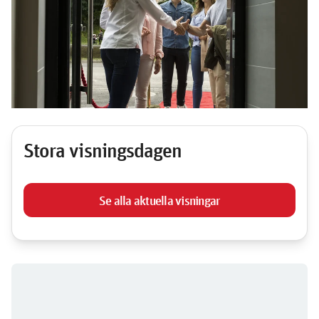
Vi bygger bostäder över hela Sverige. Allt från
bostadsrätter, äganderätter till seniorbostäder för
dig som fyllt 55 år. Nu bjuder vi in till visning av
våra aktuella bostäder. Stabila grunder för livets
under, helt enkelt.
Stora visningsdagen
Se alla aktuella visningar