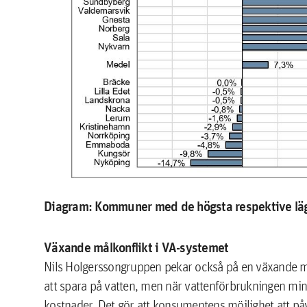
Diagram: Kommuner med de högsta respektive lägs
Växande målkonflikt i VA-systemet
Nils Holgerssongruppen pekar också på en växande må
att spara på vatten, men när vattenförbrukningen min
kostnader. Det gör att konsumentens möjlighet att på