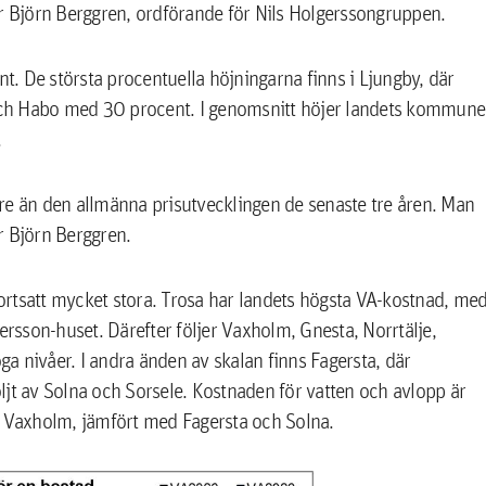
er Björn Berggren, ordförande för Nils Holgerssongruppen.
. De största procentuella höjningarna finns i Ljungby, där
och Habo med 30 procent. I genomsnitt höjer landets kommune
.
re än den allmänna prisutvecklingen de senaste tre åren. Man
er Björn Berggren.
rtsatt mycket stora. Trosa har landets högsta VA-kostnad, me
ersson-huset. Därefter följer Vaxholm, Gnesta, Norrtälje,
a nivåer. I andra änden av skalan finns Fagersta, där
ljt av Solna och Sorsele. Kostnaden för vatten och avlopp är
h Vaxholm, jämfört med Fagersta och Solna.