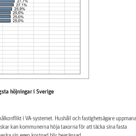
ta höjningar i Sverige
lkonflikt i VA-systemet. Hushåll och fastighetsägare uppman
skar kan kommunerna höja taxorna för att täcka sina fasta
verka sin egen kostnad blir begränsad.