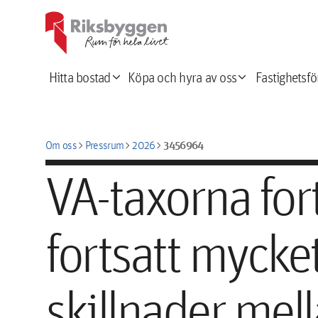
expand_more
expand_more
Hitta bostad
Köpa och hyra av oss
Fastighetsfö
chevron_right
chevron_right
chevron_right
3456964
Om oss
Pressrum
2026
VA-taxorna fort
fortsatt mycket
skillnader me