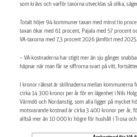
som krävs och varför taxorna utvecklas så olika, säg
Totalt höjer 94 kommuner taxan med minst tio procent
taxan ökar med 61 procent, Pajala med 57 procent 
VA-taxorna med 7,3 procent 2026 jämfört med 2025
– VA-kostnaderna har stigit mer än sju gånger snabba
häpnar när man får se siffrorna svart på vitt, fortsätt
I kronor räknat är skillnaderna mellan kommunerna fo
cirka 14 300 kronor per år för en lägenhet i Nils Holg
Värmdö och Nordanstig, som alla ligger på mycket hög
motsvarande kostnad är cirka 3 400 kronor per år, fö
alltså mer än 10 000 kr högre för hushåll i Trosa oc