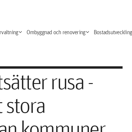
expand_more
expand_more
e
rvaltning
Ombyggnad och renovering
Bostadsutveckling
sätter rusa -
 stora
llan kommuner