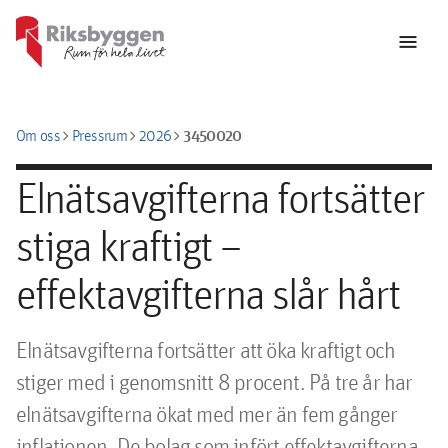
menu
chevron_right
chevron_right
chevron_right
3450020
Om oss
Pressrum
2026
Elnätsavgifterna fortsätter
stiga kraftigt –
effektavgifterna slår hårt
Elnätsavgifterna fortsätter att öka kraftigt och 
stiger med i genomsnitt 8 procent. På tre år har 
elnätsavgifterna ökat med mer än fem gånger 
inflationen. De bolag som infört effektavgifterna 