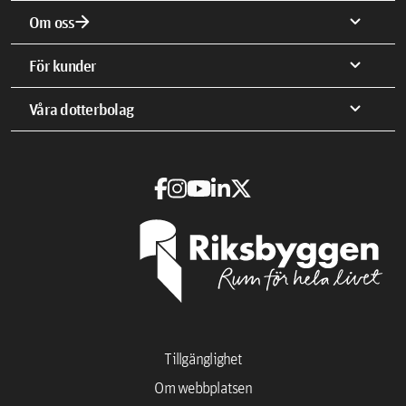
arrow_forward
expand_more
Om oss
expand_more
För kunder
expand_more
Våra dotterbolag
Tillgänglighet
Om webbplatsen