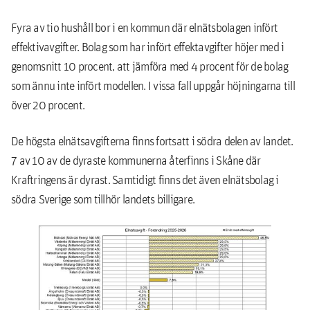
Fyra av tio hushåll bor i en kommun där elnätsbolagen infört
effektivavgifter. Bolag som har infört effektavgifter höjer med i
genomsnitt 10 procent, att jämföra med 4 procent för de bolag
som ännu inte infört modellen. I vissa fall uppgår höjningarna till
över 20 procent.
De högsta elnätsavgifterna finns fortsatt i södra delen av landet.
7 av 10 av de dyraste kommunerna återfinns i Skåne där
Kraftringens är dyrast. Samtidigt finns det även elnätsbolag i
södra Sverige som tillhör landets billigare.