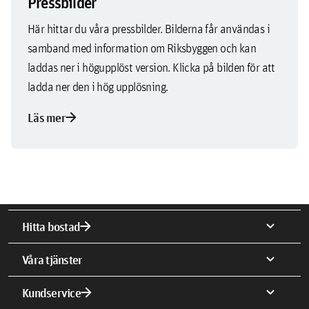
Pressbilder
Här hittar du våra pressbilder. Bilderna får användas i
samband med information om Riksbyggen och kan
laddas ner i högupplöst version. Klicka på bilden för att
ladda ner den i hög upplösning.
arrow_forward
Läs mer
arrow_forward
expand_more
Hitta bostad
expand_more
Våra tjänster
arrow_forward
expand_more
Kundservice