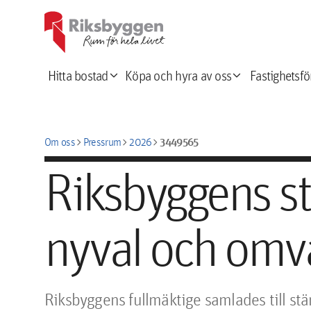
expand_more
expand_more
Hitta bostad
Köpa och hyra av oss
Fastighetsfö
chevron_right
chevron_right
chevron_right
3449565
Om oss
Pressrum
2026
Riksbyggens st
nyval och omv
Riksbyggens fullmäktige samlades till st