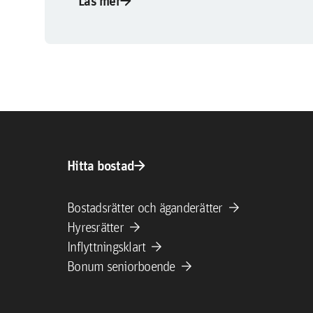
arrow_forward
Läs mer
arrow_forward
Hitta bostad
arrow_forward
Bostadsrätter och äganderätter
arrow_forward
Hyresrätter
arrow_forward
Inflyttningsklart
arrow_forward
Bonum seniorboende