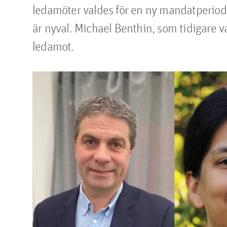
ledamöter valdes för en ny mandatperiod o
är nyval. Michael Benthin, som tidigare va
ledamot.