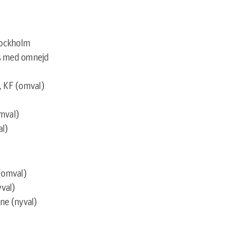
tockholm
ås med omnejd
, KF (omval)
mval)
al)
 (omval)
val)
ne (nyval)