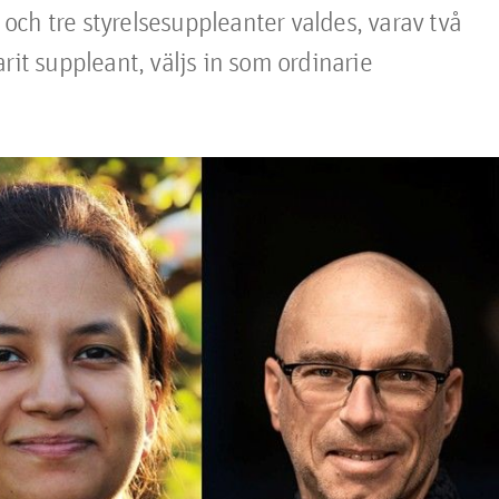
ch tre styrelsesuppleanter valdes, varav två 
rit suppleant, väljs in som ordinarie 