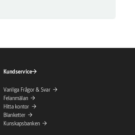
arrow_forward
Kundservice
arrow_forward
Vanliga Frågor & Svar
arrow_forward
Felanmälan
arrow_forward
Hitta kontor
arrow_forward
Blanketter
arrow_forward
Kunskapsbanken