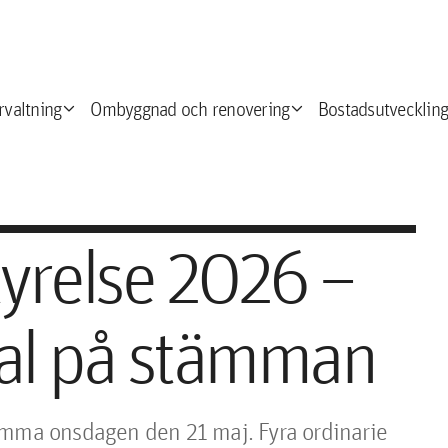
expand_more
expand_more
e
rvaltning
Ombyggnad och renovering
Bostadsutveckling
yrelse 2026 –
al på stämman
ämma onsdagen den 21 maj. Fyra ordinarie 