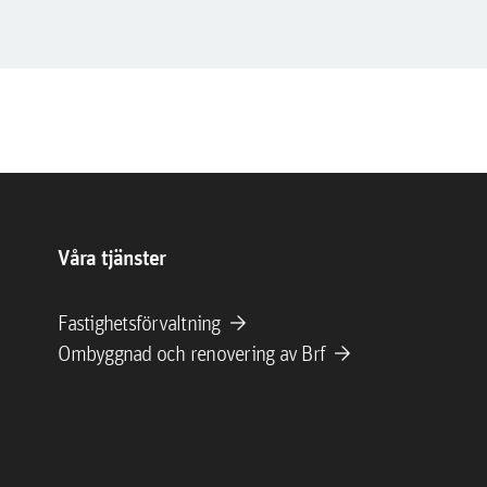
Våra tjänster
arrow_forward
Fastighetsförvaltning
arrow_forward
Ombyggnad och renovering av Brf