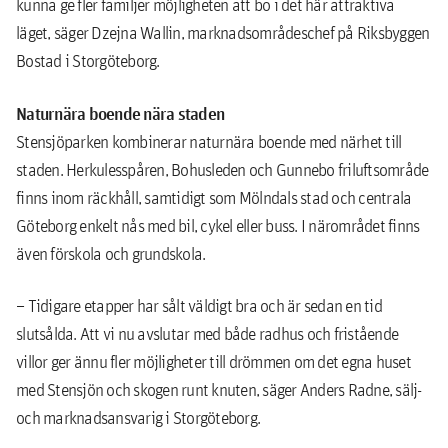
kunna ge fler familjer möjligheten att bo i det här attraktiva
läget, säger Dzejna Wallin, marknadsområdeschef på Riksbyggen
Bostad i Storgöteborg.
Naturnära boende nära staden
Stensjöparken kombinerar naturnära boende med närhet till
staden. Herkulesspåren, Bohusleden och Gunnebo friluftsområde
finns inom räckhåll, samtidigt som Mölndals stad och centrala
Göteborg enkelt nås med bil, cykel eller buss. I närområdet finns
även förskola och grundskola.
– Tidigare etapper har sålt väldigt bra och är sedan en tid
slutsålda. Att vi nu avslutar med både radhus och fristående
villor ger ännu fler möjligheter till drömmen om det egna huset
med Stensjön och skogen runt knuten, säger Anders Radne, sälj-
och marknadsansvarig i Storgöteborg.