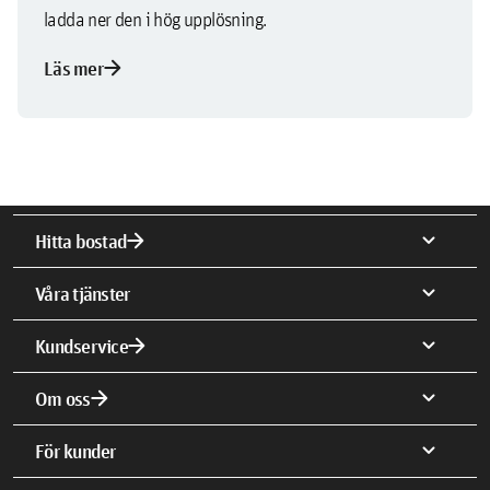
ladda ner den i hög upplösning.
arrow_forward
Läs mer
arrow_forward
expand_more
Hitta bostad
expand_more
Våra tjänster
arrow_forward
expand_more
Kundservice
arrow_forward
expand_more
Om oss
expand_more
För kunder