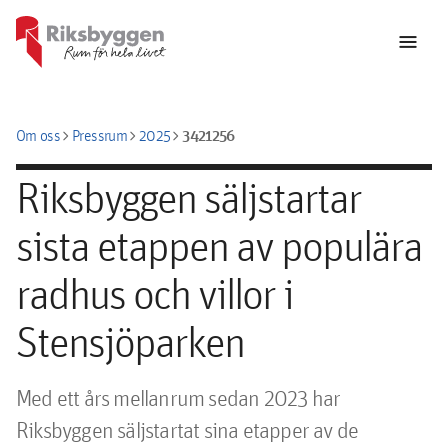
menu
chevron_right
chevron_right
chevron_right
3421256
Om oss
Pressrum
2025
Riksbyggen säljstartar
sista etappen av populära
radhus och villor i
Stensjöparken
﻿Med ett års mellanrum sedan 2023 har 
Riksbyggen säljstartat sina etapper av de 