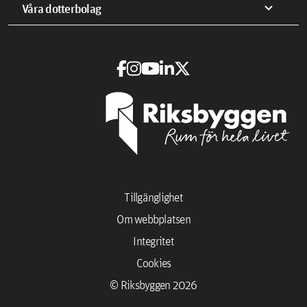
expand_more
Våra dotterbolag
Tillgänglighet
Om webbplatsen
Integritet
Cookies
© Riksbyggen 2026