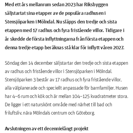
Med ett års mellanrum sedan 2023 har Riksbyggen
säljstartat sina etapper av de populära radhusen i
Stensjöparken i Mölndal. Nu släpps den tredje och sista
etappen med 17 radhus och fyra fristående villor. Tidigare i
år skedde de första inflyttningarna från första etappen och
denna tredje etapp beräknas stå klar för inflytt våren 2027.
Söndag den 14 december säljstartar den tredje och sista etappen
av radhus och fristående villor i Stensjöparken i Mölndal.
Stensjöparken 3 består av 17 radhus och fyra fristående villor,
alla välplanerade och speciellt anpassade för barnfamiljer. Husen
har 4–6 rum och kök och är mellan 104–125 kvadratmeter stora.
De ligger i ett naturskönt område med närhet till bad och
friluftsliv, nära Mölndals centrum och Göteborg.
Avslutningen av ett decennielångt projekt