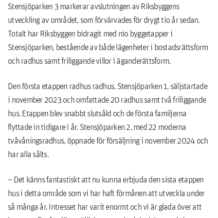
Stensjöparken 3 markerar avslutningen av Riksbyggens
utveckling av området, som förvärvades för drygt tio år sedan.
Totalt har Riksbyggen bidragit med nio byggetapper i
Stensjöparken, bestående av både lägenheter i bostadsrättsform
och radhus samt friliggande villor i äganderättsform.
Den första etappen radhus radhus, Stensjöparken 1, säljstartade
i november 2023 och omfattade 20 radhus samt två friliggande
hus. Etappen blev snabbt slutsåld och de första familjerna
flyttade in tidigare i år. Stensjöparken 2, med 22 moderna
tvåvåningsradhus, öppnade för försäljning i november 2024 och
har alla sålts.
– Det känns fantastiskt att nu kunna erbjuda den sista etappen
hus i detta område som vi har haft förmånen att utveckla under
så många år. Intresset har varit enormt och vi är glada över att