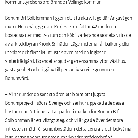
kommunstyrelsens ordförande i Vellinge kommun.
Bonum Brf Solblomman ligger i ett attraktivt läge där Ängavägen
möter Norrevångsgatan. Projektet omfattar 42 moderna
bostadsrätter med 2-5 rum och kök i varierande storlekar, ritade
av arkitektbyrån Krook & Tjäder. Lägenheterna får balkong eller
uteplats och flertalet utrustas även med en inglasad
vinterträdgård. Boendet erbjuder gemensamma ytor, växthus,
gästlägenhet och tillgång till personlig service genom en
Bonumvärd.
– Vi har under de senaste åren etablerat ett tjugotal
Bonumprojekt i södra Sverige och ser hur uppskattade dessa
bostäder är. Att idag sätta spaden i marken för Bonum Brf
Solblomman är ett viktigt steg, och vi är glada över det stora
intresse vi mött för seniorbostäder i detta centrala och bekväma
läge, säger Anders Jeppsson, marknadsområdeschef på