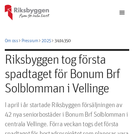
menu
chevron_right
chevron_right
chevron_right
3414350
Om oss
Pressrum
2025
Riksbyggen tog första
spadtaget för Bonum Brf
Solblomman i Vellinge
I april i år startade Riksbyggen försäljningen av 
42 nya seniorbostäder i Bonum Brf Solblomman i 
centrala Vellinge. Förra veckan togs det första 
spadtaget för bostadsprojektet som planeras vara 