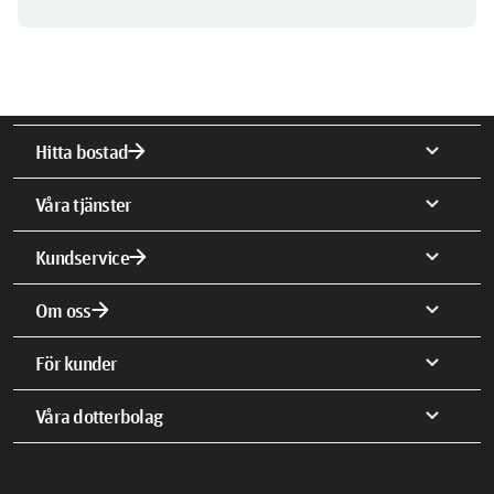
arrow_forward
expand_more
Hitta bostad
expand_more
Våra tjänster
arrow_forward
expand_more
Kundservice
arrow_forward
expand_more
Om oss
expand_more
För kunder
expand_more
Våra dotterbolag