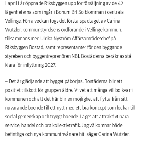
I april i år öppnade Riksbyggen upp för försäljning av de 42
lägenheterna som ingår i Bonum Brf Solblomman i centrala
Vellinge. Förra veckan togs det första spadtaget av Carina
Wutzler, kommunstyrelsens ordförande i Vellinge kommun,
tillsammans med Ulrika Nyström Affärsområdeschef på
Riksbyggen Bostad, samt representanter för den byggande
styrelsen och byggentreprenören NBI. Bostäderna beräknas stå
klara för inflyttning 2027.
– Det är glädjande att bygget påbörjas. Bostäderna blir ett
positivt tillskott för gruppen äldre. Vi vet att många vill bo kvar i
kommunen och att det här blir en möjlighet att flytta från sitt
nuvarande boende till ett nytt med ett bra koncept som lockar till
social gemenskap och tryggt boende. Läget att attraktivt nära
service, handel och bra kollektivtrafik. Jag välkomnar både
befintliga och nya kommuninvånare hit, säger Carina Wutzler,